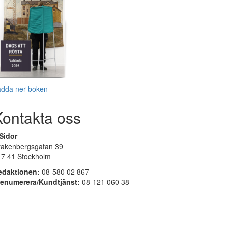
adda ner boken
Kontakta oss
Sidor
rakenbergsgatan 39
17 41 Stockholm
edaktionen:
08-580 02 867
renumerera/Kundtjänst:
08-121 060 38