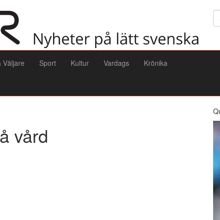
Sö
a Väljare
Sport
Kultur
Vardags
Krönika
Q
å vård