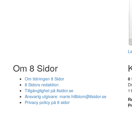
L
Om 8 Sidor
Om tidningen 8 Sidor
8 
8 Sidors redaktion
D
Tillgänglighet på 8sidor.se
1
Ansvarig utgivare:
marie.hillblom@8sidor.se
R
Privacy policy på 8 sidor
P