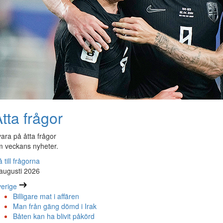
tta frågor
ara på åtta frågor
 veckans nyheter.
 till frågorna
augusti 2026
erige
Billigare mat i affären
Man från gäng dömd i Irak
Båten kan ha blivit påkörd