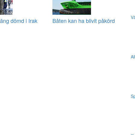
Vä
äng dömd i Irak
Båten kan ha blivit påkörd
Al
Sp