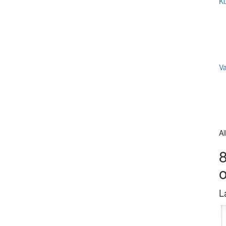
Ku
V
Al
8
L