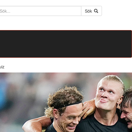
ktext
Sök
uiz