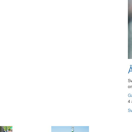
Å
Sv
om
Gå
4 
Sv