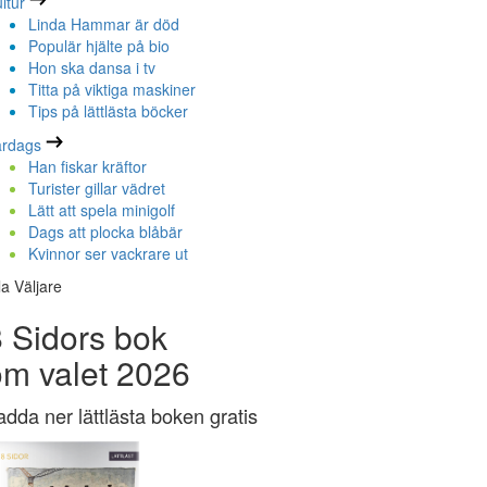
ltur
Linda Hammar är död
Populär hjälte på bio
Hon ska dansa i tv
Titta på viktiga maskiner
Tips på lättlästa böcker
ardags
Han fiskar kräftor
Turister gillar vädret
Lätt att spela minigolf
Dags att plocka blåbär
Kvinnor ser vackrare ut
la Väljare
 Sidors bok
om valet 2026
adda ner lättlästa boken gratis