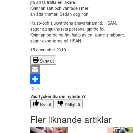
på att få träffa en läkare.
Kvinnan satt och väntade i mer
än åtta timmar. Sedan dog hon.
Hälso-och sjukvårdens ansvarsnämnd, HSAN,
säger att sjukhusets personal gjorde fel.
Kvinnan borde ha fått hjälp av en läkare snabbare,
säger experterna på HSAN.
15 december 2010
Skriv ut
Email
Dela
Vad tycker du om nyheten?
Bra:
0
Dåligt:
0
Fler liknande artiklar