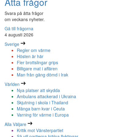
Åtta frågor
Svara på åtta frågor
om veckans nyheter.
Gå till frågorna
4 augusti 2026
Sverige
Regler om värme
Hösten är här
Fler brottslingar grips
Billigare mat i affären
Man från gäng dömd i Irak
Världen
Nya platser att skydda
Ambulans attackerad i Ukraina
Skjutning i skola i Thailand
Många barn kvar i Ceuta
Varning för värme i Europa
Alla Väljare
Kritik mot Vänsterpartiet
Så vill partierna hjälpa flyktingar