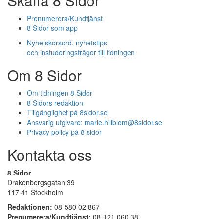
Skaffa 8 Sidor
Prenumerera/Kundtjänst
8 Sidor som app
Nyhetskorsord, nyhetstips
och instuderingsfrågor till tidningen
Om 8 Sidor
Om tidningen 8 Sidor
8 Sidors redaktion
Tillgänglighet på 8sidor.se
Ansvarig utgivare:
marie.hillblom@8sidor.se
Privacy policy på 8 sidor
Kontakta oss
8 Sidor
Drakenbergsgatan 39
117 41 Stockholm
Redaktionen:
08-580 02 867
Prenumerera/Kundtjänst:
08-121 060 38