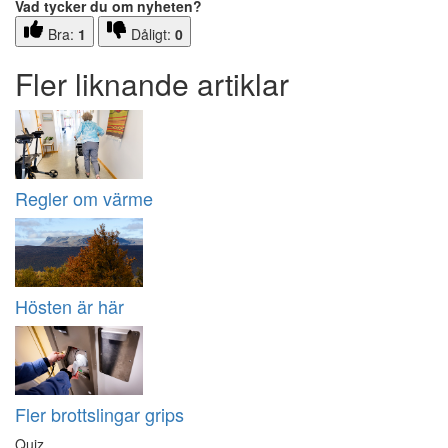
Vad tycker du om nyheten?
Bra:
1
Dåligt:
0
Fler liknande artiklar
Regler om värme
Hösten är här
Fler brottslingar grips
Quiz