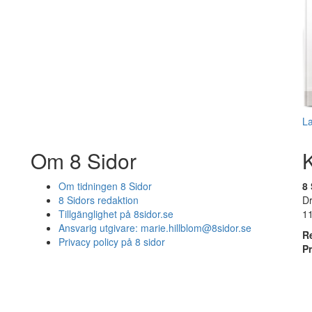
L
Om 8 Sidor
Om tidningen 8 Sidor
8 
8 Sidors redaktion
D
Tillgänglighet på 8sidor.se
1
Ansvarig utgivare:
marie.hillblom@8sidor.se
R
Privacy policy på 8 sidor
P