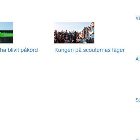
Vä
ha blivit påkörd
Kungen på scouternas läger
Al
Sp