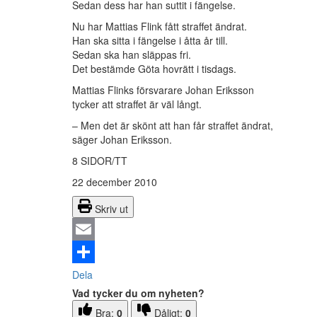
Sedan dess har han suttit i fängelse.
Nu har Mattias Flink fått straffet ändrat.
Han ska sitta i fängelse i åtta år till.
Sedan ska han släppas fri.
Det bestämde Göta hovrätt i tisdags.
Mattias Flinks försvarare Johan Eriksson
tycker att straffet är väl långt.
– Men det är skönt att han får straffet ändrat,
säger Johan Eriksson.
8 SIDOR/TT
22 december 2010
Skriv ut
Email
Dela
Vad tycker du om nyheten?
Bra:
0
Dåligt:
0