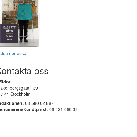
adda ner boken
Kontakta oss
Sidor
rakenbergsgatan 39
17 41 Stockholm
edaktionen:
08-580 02 867
renumerera/Kundtjänst:
08-121 060 38