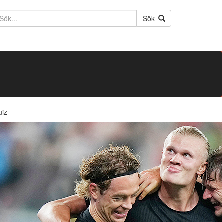
ktext
Sök
uiz