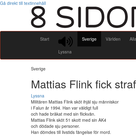
Gå direkt till textinnehåll
Start
Sverige
Världen
All
Lyssna
Sverige
Mattias Flink fick stra
Lyssna
Militären Mattias Flink sköt ihjäl sju människor
i Falun år 1994. Han var väldigt full
och hade bråkat med sin flickvän.
Mattias Flink sköt 51 skott med sin AK4
och dödade sju personer.
Han dömdes till livstids fängelse för mord.