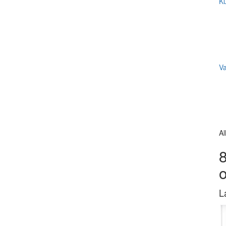
Ku
V
Al
8
L