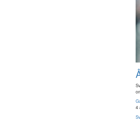
Å
Sv
om
Gå
4 
Sv