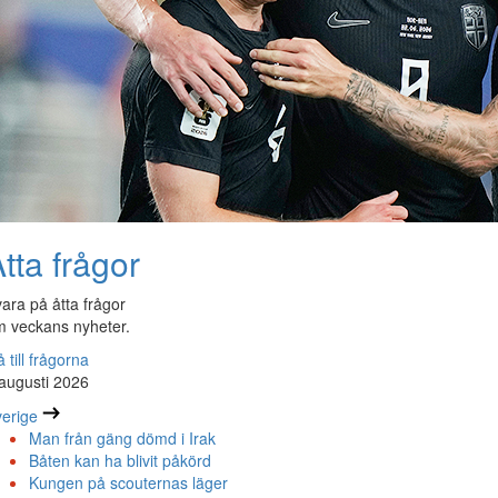
tta frågor
ara på åtta frågor
 veckans nyheter.
 till frågorna
augusti 2026
erige
Man från gäng dömd i Irak
Båten kan ha blivit påkörd
Kungen på scouternas läger