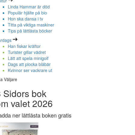
ltur
Linda Hammar är död
Populär hjälte på bio
Hon ska dansa i tv
Titta på viktiga maskiner
Tips på lättlästa böcker
ardags
Han fiskar kräftor
Turister gillar vädret
Lätt att spela minigolf
Dags att plocka blåbär
Kvinnor ser vackrare ut
la Väljare
 Sidors bok
om valet 2026
adda ner lättlästa boken gratis