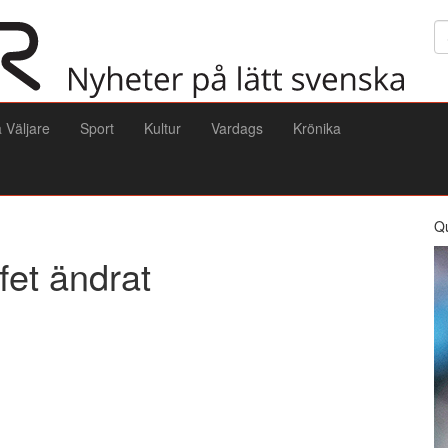
Sö
a Väljare
Sport
Kultur
Vardags
Krönika
Q
ffet ändrat