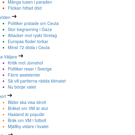
Många tusen i paraden
Flickan hittad död
rlden
Politiker pratade om Ceuta
Stor begravning i Gaza
Attacker mot ryskt företag
Europas floder torkar
Minst 72 döda i Ceuta
la Väljare
Kritik mot Jomshof
Politiker reser i Sverige
Färre assistenter
Så vill partierna rädda klimatet
Nu börjar valet
ort
Bilder ska visa idrott
Bråket om VM är slut
Haaland är populär
Bråk om VM i fotboll
Mjällby vidare i kvalet