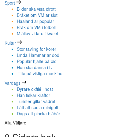
Sport
Bilder ska visa idrott
Bråket om VM är slut
Haaland är populär
Bråk om VM i fotboll
Mjällby vidare i kvalet
Kultur
Stor tävling för körer
Linda Hammar är död
Populär hjälte på bio
Hon ska dansa i tv
Titta på viktiga maskiner
Vardags
Dyrare oxfilé i höst
Han fiskar kräftor
Turister gillar vädret
Lätt att spela minigolf
Dags att plocka blåbär
Alla Väljare
8 Sidors bok