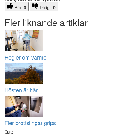
Bra:
0
Dåligt:
0
Fler liknande artiklar
Regler om värme
Hösten är här
Fler brottslingar grips
Quiz