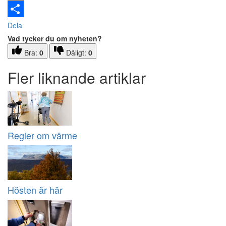
Email
Dela
Vad tycker du om nyheten?
Bra:
0
Dåligt:
0
Fler liknande artiklar
Regler om värme
Hösten är här