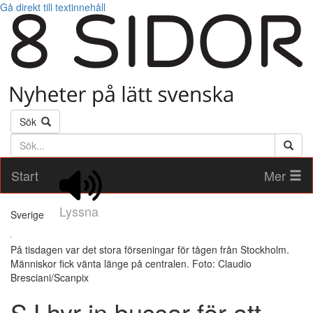
Gå direkt till textinnehåll
Sök
Söktext
Start
Mer
Lyssna
Sverige
På tisdagen var det stora förseningar för tågen från Stockholm.
Människor fick vänta länge på centralen. Foto: Claudio
Bresciani/Scanpix
SJ hyr in bussar för att