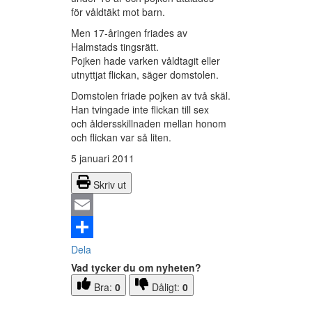
för våldtäkt mot barn.
Men 17-åringen friades av
Halmstads tingsrätt.
Pojken hade varken våldtagit eller
utnyttjat flickan, säger domstolen.
Domstolen friade pojken av två skäl.
Han tvingade inte flickan till sex
och åldersskillnaden mellan honom
och flickan var så liten.
5 januari 2011
Skriv ut
Email
Dela
Vad tycker du om nyheten?
Bra:
0
Dåligt:
0