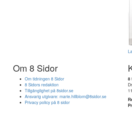
L
Om 8 Sidor
Om tidningen 8 Sidor
8 
8 Sidors redaktion
D
Tillgänglighet på 8sidor.se
1
Ansvarig utgivare:
marie.hillblom@8sidor.se
R
Privacy policy på 8 sidor
P