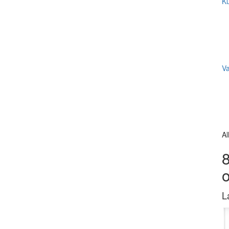
Ku
V
Al
8
L