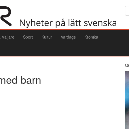
Sö
a Väljare
Sport
Kultur
Vardags
Krönika
Q
x med barn