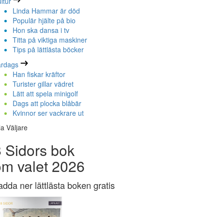
ltur
Linda Hammar är död
Populär hjälte på bio
Hon ska dansa i tv
Titta på viktiga maskiner
Tips på lättlästa böcker
ardags
Han fiskar kräftor
Turister gillar vädret
Lätt att spela minigolf
Dags att plocka blåbär
Kvinnor ser vackrare ut
la Väljare
 Sidors bok
om valet 2026
adda ner lättlästa boken gratis