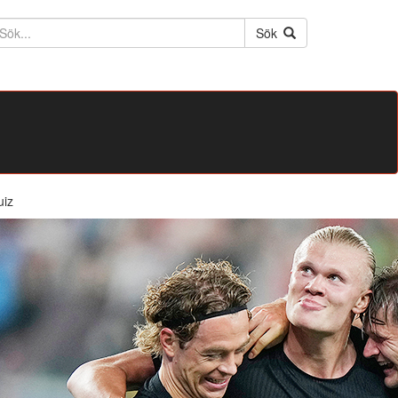
ktext
Sök
uiz