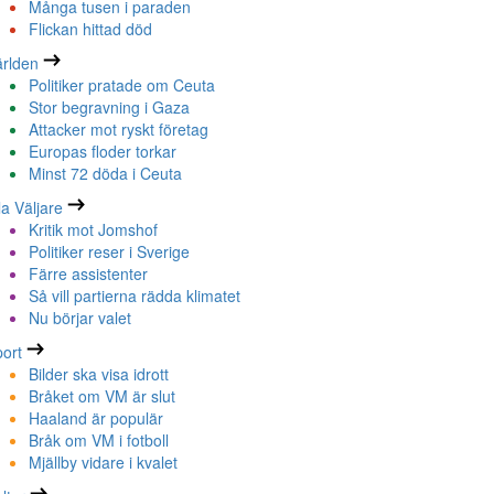
Många tusen i paraden
Flickan hittad död
rlden
Politiker pratade om Ceuta
Stor begravning i Gaza
Attacker mot ryskt företag
Europas floder torkar
Minst 72 döda i Ceuta
la Väljare
Kritik mot Jomshof
Politiker reser i Sverige
Färre assistenter
Så vill partierna rädda klimatet
Nu börjar valet
ort
Bilder ska visa idrott
Bråket om VM är slut
Haaland är populär
Bråk om VM i fotboll
Mjällby vidare i kvalet