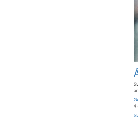
Å
Sv
om
Gå
4 
Sv