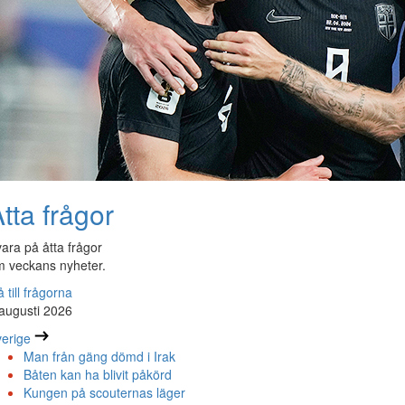
tta frågor
ara på åtta frågor
 veckans nyheter.
 till frågorna
augusti 2026
erige
Man från gäng dömd i Irak
Båten kan ha blivit påkörd
Kungen på scouternas läger