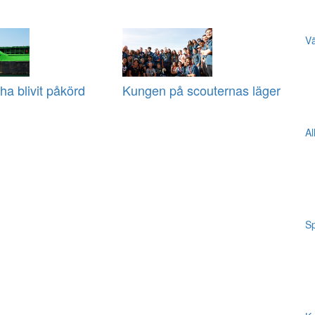
Vä
ha blivit påkörd
Kungen på scouternas läger
Al
Sp