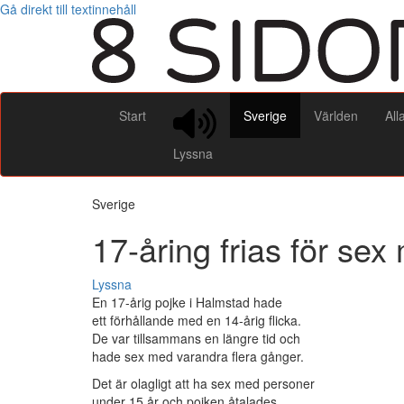
Gå direkt till textinnehåll
Start
Sverige
Världen
All
Lyssna
Sverige
17-åring frias för se
Lyssna
En 17-årig pojke i Halmstad hade
ett förhållande med en 14-årig flicka.
De var tillsammans en längre tid och
hade sex med varandra flera gånger.
Det är olagligt att ha sex med personer
under 15 år och pojken åtalades