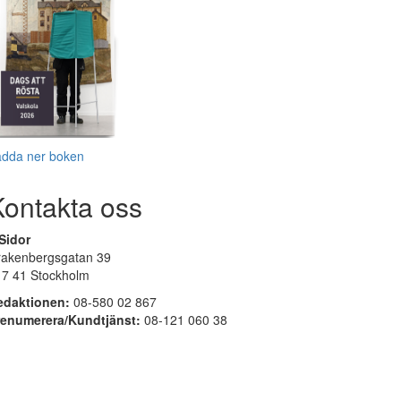
adda ner boken
Kontakta oss
Sidor
rakenbergsgatan 39
17 41 Stockholm
edaktionen:
08-580 02 867
renumerera/Kundtjänst:
08-121 060 38