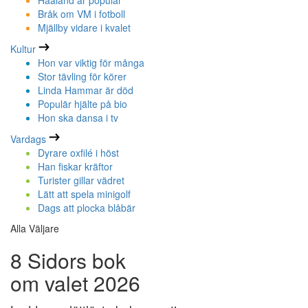
Haaland är populär
Bråk om VM i fotboll
Mjällby vidare i kvalet
Kultur
Hon var viktig för många
Stor tävling för körer
Linda Hammar är död
Populär hjälte på bio
Hon ska dansa i tv
Vardags
Dyrare oxfilé i höst
Han fiskar kräftor
Turister gillar vädret
Lätt att spela minigolf
Dags att plocka blåbär
Alla Väljare
8 Sidors bok
om valet 2026