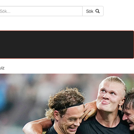
ktext
Sök
uiz