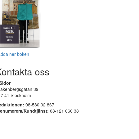
adda ner boken
Kontakta oss
Sidor
rakenbergsgatan 39
17 41 Stockholm
edaktionen:
08-580 02 867
renumerera/Kundtjänst:
08-121 060 38