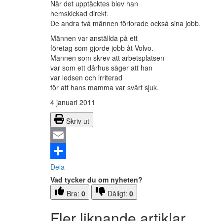
När det upptäcktes blev han
hemskickad direkt.
De andra två männen förlorade också sina jobb.
Männen var anställda på ett
företag som gjorde jobb åt Volvo.
Mannen som skrev att arbetsplatsen
var som ett dårhus säger att han
var ledsen och irriterad
för att hans mamma var svårt sjuk.
4 januari 2011
Skriv ut
Email
Dela
Vad tycker du om nyheten?
Bra:
0
Dåligt:
0
Fler liknande artiklar