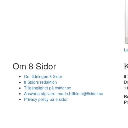
L
Om 8 Sidor
Om tidningen 8 Sidor
8 
8 Sidors redaktion
D
Tillgänglighet på 8sidor.se
1
Ansvarig utgivare:
marie.hillblom@8sidor.se
R
Privacy policy på 8 sidor
P