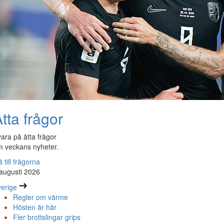
tta frågor
ara på åtta frågor
 veckans nyheter.
 till frågorna
augusti 2026
erige
Regler om värme
Hösten är här
Fler brottslingar grips