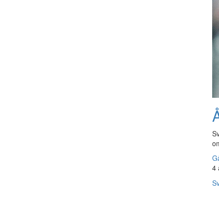
Å
Sv
om
Gå
4 
Sv