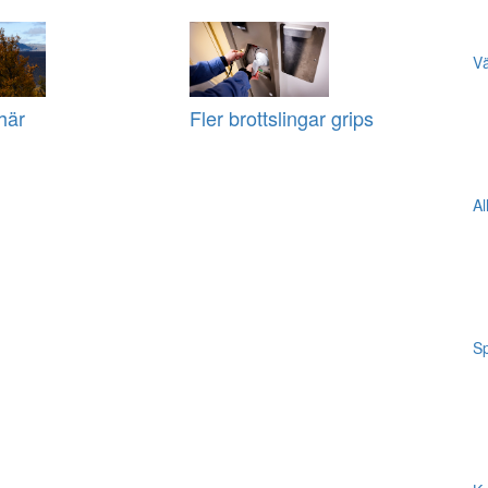
Vä
här
Fler brottslingar grips
Al
Sp