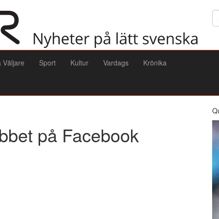
Sö
a Väljare
Sport
Kultur
Vardags
Krönika
Q
 jobbet på Facebook