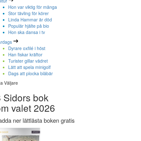
ltur
Hon var viktig för många
Stor tävling för körer
Linda Hammar är död
Populär hjälte på bio
Hon ska dansa i tv
ardags
Dyrare oxfilé i höst
Han fiskar kräftor
Turister gillar vädret
Lätt att spela minigolf
Dags att plocka blåbär
la Väljare
 Sidors bok
om valet 2026
adda ner lättlästa boken gratis