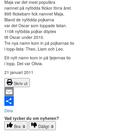
Maja var det mest populära
namnet på nyfödda flickor förra året.
895 flickebarn fick namnet Maja.
Bland de nyfödda pojkarna
var det Oscar som toppade listan.
1108 nyfödda pojkar döptes
till Oscar under 2010.
Tre nya namn kom in på pojkarnas tio
i topp-lista: Theo, Liam och Leo.
Ett nytt namn kom in på tjejernas tio
i topp. Det var Olivia.
21 januari 2011
Skriv ut
Email
Dela
Vad tycker du om nyheten?
Bra:
0
Dåligt:
0