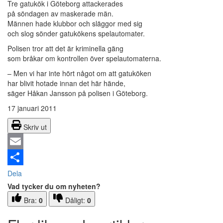
Tre gatukök i Göteborg attackerades
på söndagen av maskerade män.
Männen hade klubbor och släggor med sig
och slog sönder gatukökens spelautomater.
Polisen tror att det är kriminella gäng
som bråkar om kontrollen över spelautomaterna.
– Men vi har inte hört något om att gatuköken
har blivit hotade innan det här hände,
säger Håkan Jansson på polisen i Göteborg.
17 januari 2011
Skriv ut
Email
Dela
Vad tycker du om nyheten?
Bra:
0
Dåligt:
0