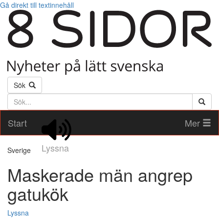
Gå direkt till textinnehåll
Sök
Söktext
Start
Mer
Lyssna
Sverige
Maskerade män angrep
gatukök
Lyssna