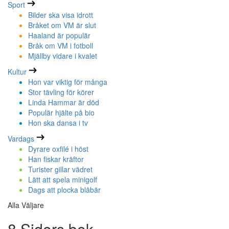
Sport
Bilder ska visa idrott
Bråket om VM är slut
Haaland är populär
Bråk om VM i fotboll
Mjällby vidare i kvalet
Kultur
Hon var viktig för många
Stor tävling för körer
Linda Hammar är död
Populär hjälte på bio
Hon ska dansa i tv
Vardags
Dyrare oxfilé i höst
Han fiskar kräftor
Turister gillar vädret
Lätt att spela minigolf
Dags att plocka blåbär
Alla Väljare
8 Sidors bok