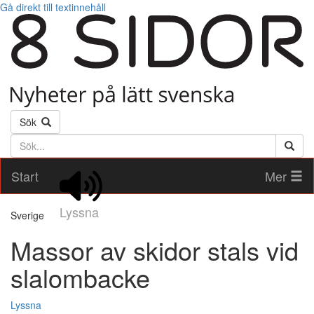
Gå direkt till textinnehåll
Sök
Söktext
Start
Mer
Lyssna
Sverige
Massor av skidor stals vid
slalombacke
Lyssna