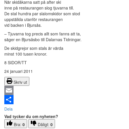
När skidåkarna satt på after ski
inne på restaurangen slog tjuvarna till.
De stal hundra par slalomskidor som stod
uppställda utanför restaurangen
vid backen i Bjursås.
– Tjuvarna tog precis allt som fanns att ta,
säger en Bjursåsbo till Dalarnas Tidningar.
De skidgrejor som stals är värda
minst 100 tusen kronor.
8 SIDOR/TT
24 januari 2011
Skriv ut
Email
Dela
Vad tycker du om nyheten?
Bra:
0
Dåligt:
0