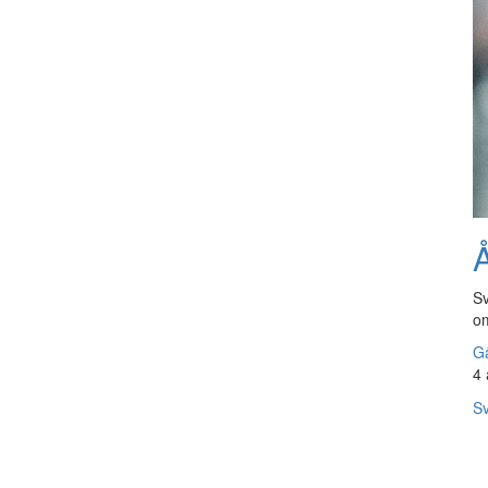
Å
Sv
om
Gå
4 
Sv