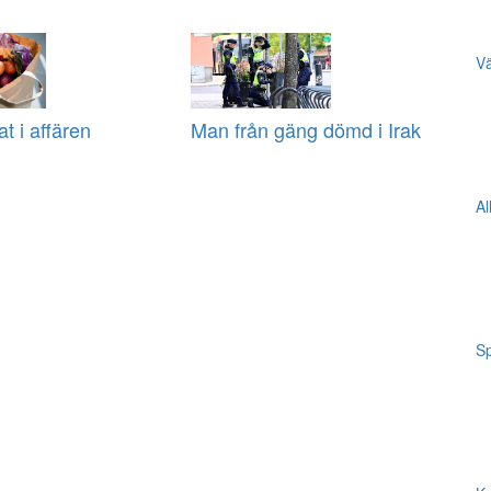
Vä
at i affären
Man från gäng dömd i Irak
Al
Sp