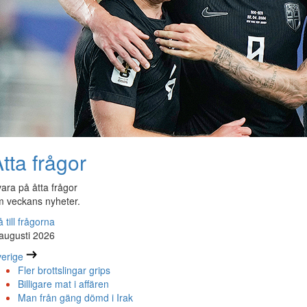
tta frågor
ara på åtta frågor
 veckans nyheter.
 till frågorna
augusti 2026
erige
Fler brottslingar grips
Billigare mat i affären
Man från gäng dömd i Irak