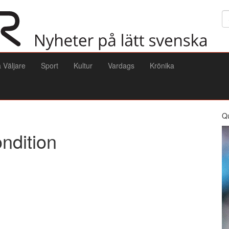
Sö
a Väljare
Sport
Kultur
Vardags
Krönika
Q
ondition