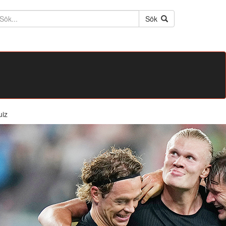
ktext
Sök
uiz