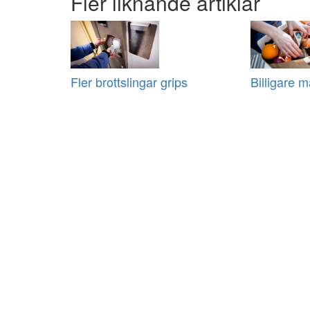
Fler liknande artiklar
Fler brottslingar grips
Billigare m