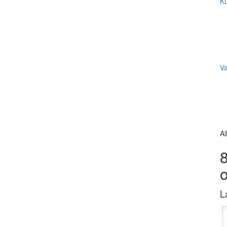
Ku
V
Al
8
L