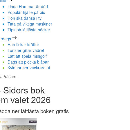
ltur
Linda Hammar är död
Populär hjälte på bio
Hon ska dansa i tv
Titta på viktiga maskiner
Tips på lättlästa böcker
ardags
Han fiskar kräftor
Turister gillar vädret
Lätt att spela minigolf
Dags att plocka blåbär
Kvinnor ser vackrare ut
la Väljare
 Sidors bok
om valet 2026
adda ner lättlästa boken gratis