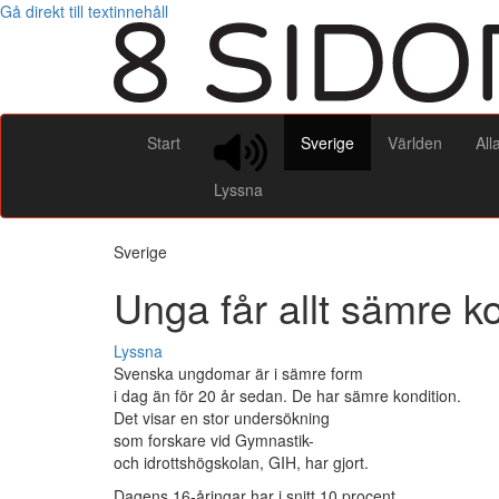
Gå direkt till textinnehåll
Start
Sverige
Världen
All
Lyssna
Sverige
Unga får allt sämre k
Lyssna
Svenska ungdomar är i sämre form
i dag än för 20 år sedan. De har sämre kondition.
Det visar en stor undersökning
som forskare vid Gymnastik-
och idrottshögskolan, GIH, har gjort.
Dagens 16-åringar har i snitt 10 procent