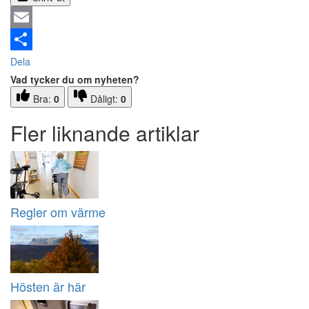
Email
Dela
Vad tycker du om nyheten?
Bra:
0
Dåligt:
0
Fler liknande artiklar
Regler om värme
Hösten är här