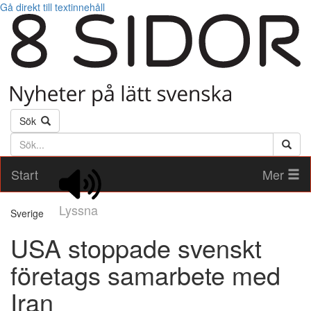
Gå direkt till textinnehåll
Sök
Söktext
Start
Mer
Lyssna
Sverige
USA stoppade svenskt
företags samarbete med
Iran