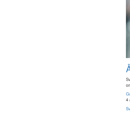
Å
Sv
om
Gå
4 
Sv