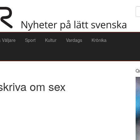
Sö
a Väljare
Sport
Kultur
Vardags
Krönika
Q
skriva om sex