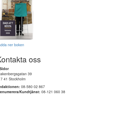
adda ner boken
Kontakta oss
Sidor
rakenbergsgatan 39
17 41 Stockholm
edaktionen:
08-580 02 867
renumerera/Kundtjänst:
08-121 060 38