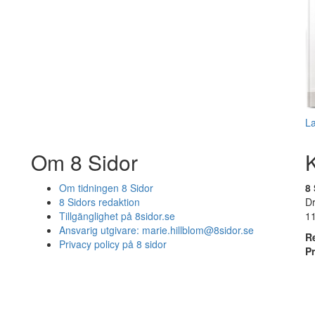
L
Om 8 Sidor
Om tidningen 8 Sidor
8 
8 Sidors redaktion
D
Tillgänglighet på 8sidor.se
1
Ansvarig utgivare:
marie.hillblom@8sidor.se
R
Privacy policy på 8 sidor
P