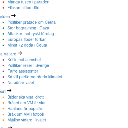
Många tusen i paraden
Flickan hittad död
rlden
Politiker pratade om Ceuta
Stor begravning i Gaza
Attacker mot ryskt företag
Europas floder torkar
Minst 72 döda i Ceuta
la Väljare
Kritik mot Jomshof
Politiker reser i Sverige
Färre assistenter
Så vill partierna rädda klimatet
Nu börjar valet
ort
Bilder ska visa idrott
Bråket om VM är slut
Haaland är populär
Bråk om VM i fotboll
Mjällby vidare i kvalet