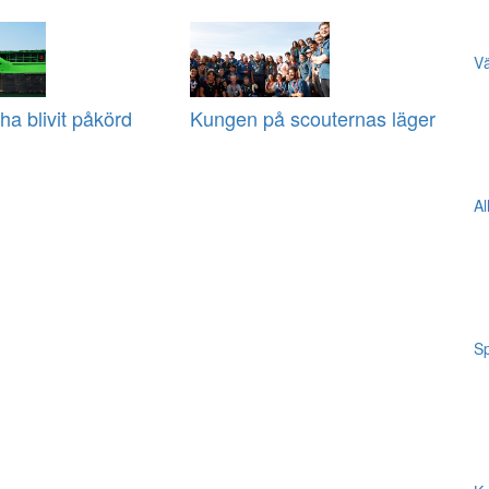
Vä
ha blivit påkörd
Kungen på scouternas läger
Al
Sp