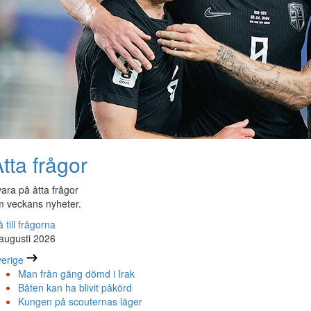
tta frågor
ara på åtta frågor
 veckans nyheter.
 till frågorna
augusti 2026
erige
Man från gäng dömd i Irak
Båten kan ha blivit påkörd
Kungen på scouternas läger