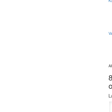
Ku
V
Al
8
L