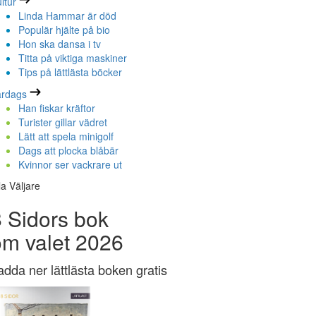
ltur
Linda Hammar är död
Populär hjälte på bio
Hon ska dansa i tv
Titta på viktiga maskiner
Tips på lättlästa böcker
ardags
Han fiskar kräftor
Turister gillar vädret
Lätt att spela minigolf
Dags att plocka blåbär
Kvinnor ser vackrare ut
la Väljare
 Sidors bok
om valet 2026
adda ner lättlästa boken gratis