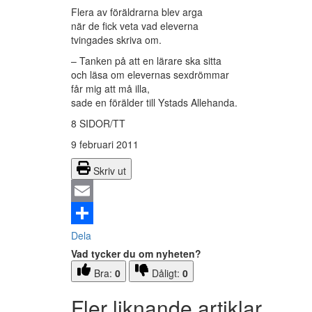
Flera av föräldrarna blev arga
när de fick veta vad eleverna
tvingades skriva om.
– Tanken på att en lärare ska sitta
och läsa om elevernas sexdrömmar
får mig att må illa,
sade en förälder till Ystads Allehanda.
8 SIDOR/TT
9 februari 2011
Skriv ut
Email
Dela
Vad tycker du om nyheten?
Bra:
0
Dåligt:
0
Fler liknande artiklar