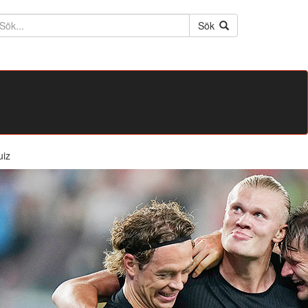
ktext
Sök
uiz