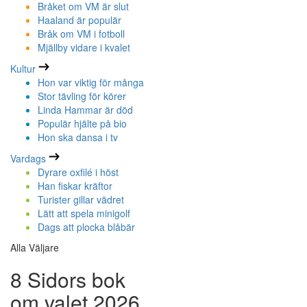
Bråket om VM är slut
Haaland är populär
Bråk om VM i fotboll
Mjällby vidare i kvalet
Kultur
Hon var viktig för många
Stor tävling för körer
Linda Hammar är död
Populär hjälte på bio
Hon ska dansa i tv
Vardags
Dyrare oxfilé i höst
Han fiskar kräftor
Turister gillar vädret
Lätt att spela minigolf
Dags att plocka blåbär
Alla Väljare
8 Sidors bok
om valet 2026