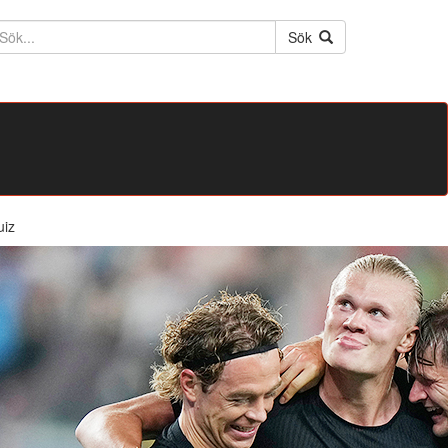
ktext
Sök
uiz