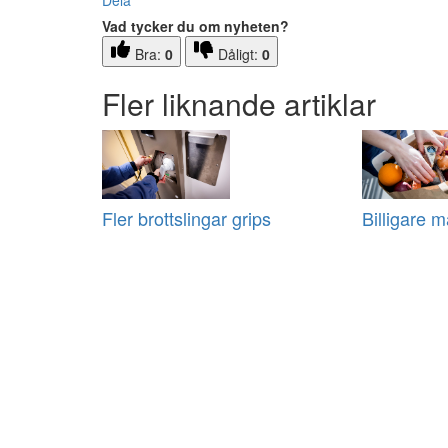
Dela
Vad tycker du om nyheten?
Bra:
0
Dåligt:
0
Fler liknande artiklar
Fler brottslingar grips
Billigare m