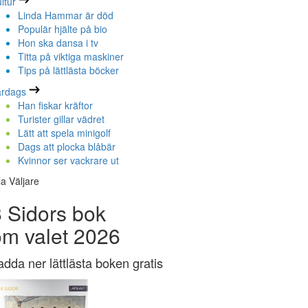
ltur
Linda Hammar är död
Populär hjälte på bio
Hon ska dansa i tv
Titta på viktiga maskiner
Tips på lättlästa böcker
ardags
Han fiskar kräftor
Turister gillar vädret
Lätt att spela minigolf
Dags att plocka blåbär
Kvinnor ser vackrare ut
la Väljare
 Sidors bok
om valet 2026
adda ner lättlästa boken gratis