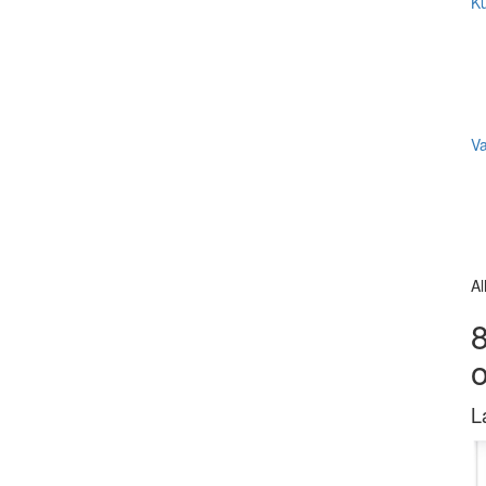
Ku
V
Al
8
L