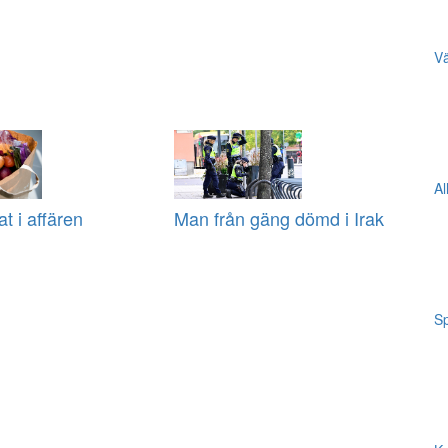
Vä
Al
at i affären
Man från gäng dömd i Irak
Sp