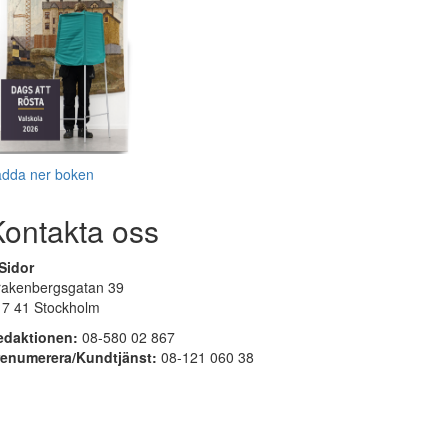
adda ner boken
Kontakta oss
Sidor
rakenbergsgatan 39
17 41 Stockholm
edaktionen:
08-580 02 867
renumerera/Kundtjänst:
08-121 060 38