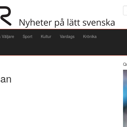
Sö
a Väljare
Sport
Kultur
Vardags
Krönika
Q
lan