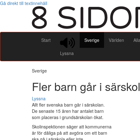
Gå direkt till textinnehåll
Start
Sverige
Världen
All
Lyssna
Sverige
Fler barn går i särsko
Lyssna
Allt fler svenska barn går i särskolan.
De senaste 15 åren har antalet barn
som placeras i grundsärskolan ökat.
Skolinspektionen säger att kommunerna
är för dåliga på att avgöra om ett barn
ska gå i särskola eller inte.