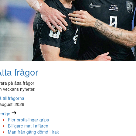
tta frågor
ara på åtta frågor
 veckans nyheter.
 till frågorna
augusti 2026
erige
Fler brottslingar grips
Billigare mat i affären
Man från gäng dömd i Irak