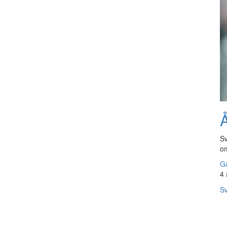
Å
Sv
om
Gå
4 
Sv