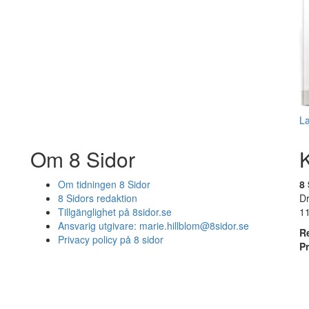
L
Om 8 Sidor
Om tidningen 8 Sidor
8 
8 Sidors redaktion
D
Tillgänglighet på 8sidor.se
1
Ansvarig utgivare:
marie.hillblom@8sidor.se
R
Privacy policy på 8 sidor
P