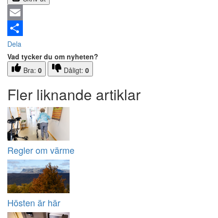
Email
Dela
Vad tycker du om nyheten?
Bra:
0
Dåligt:
0
Fler liknande artiklar
Regler om värme
Hösten är här