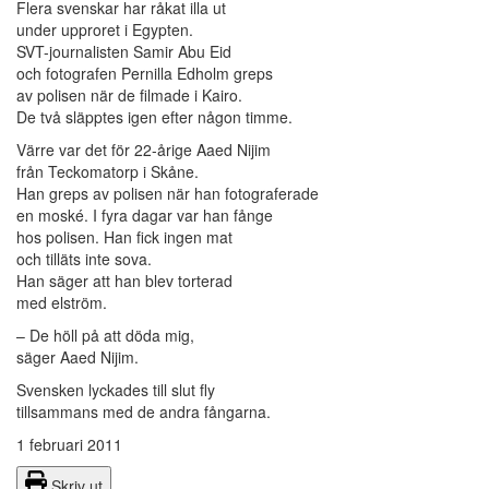
Flera svenskar har råkat illa ut
under upproret i Egypten.
SVT-journalisten Samir Abu Eid
och fotografen Pernilla Edholm greps
av polisen när de filmade i Kairo.
De två släpptes igen efter någon timme.
Värre var det för 22-årige Aaed Nijim
från Teckomatorp i Skåne.
Han greps av polisen när han fotograferade
en moské. I fyra dagar var han fånge
hos polisen. Han fick ingen mat
och tilläts inte sova.
Han säger att han blev torterad
med elström.
– De höll på att döda mig,
säger Aaed Nijim.
Svensken lyckades till slut fly
tillsammans med de andra fångarna.
1 februari 2011
Skriv ut