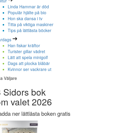
ltur
Linda Hammar är död
Populär hjälte på bio
Hon ska dansa i tv
Titta på viktiga maskiner
Tips på lättlästa böcker
ardags
Han fiskar kräftor
Turister gillar vädret
Lätt att spela minigolf
Dags att plocka blåbär
Kvinnor ser vackrare ut
la Väljare
 Sidors bok
om valet 2026
adda ner lättlästa boken gratis