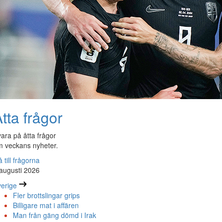
tta frågor
ara på åtta frågor
 veckans nyheter.
 till frågorna
augusti 2026
erige
Fler brottslingar grips
Billigare mat i affären
Man från gäng dömd i Irak