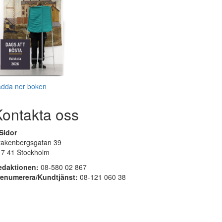
adda ner boken
Kontakta oss
Sidor
rakenbergsgatan 39
17 41 Stockholm
edaktionen:
08-580 02 867
renumerera/Kundtjänst:
08-121 060 38