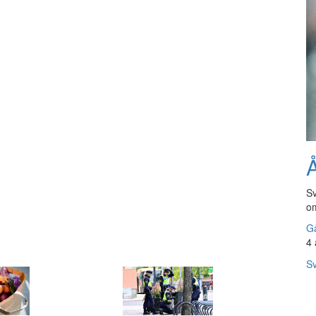
Å
Sv
om
Gå
4 
Sv