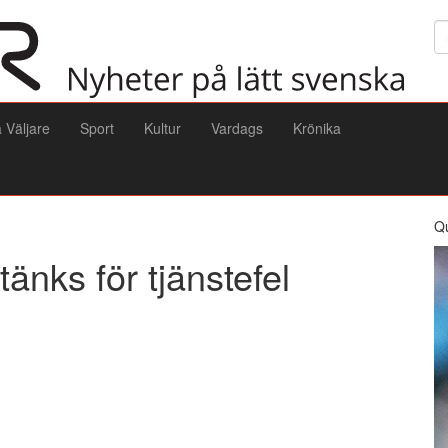
Sö
a Väljare
Sport
Kultur
Vardags
Krönika
Q
änks för tjänstefel