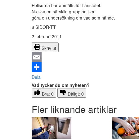
Poliserna har anmälts för tjänstefel.
Nu ska en särskild grupp poliser
göra en undersökning om vad som hände.
8 SIDOR/TT
2 februari 2011
Skriv ut
Email
Dela
Vad tycker du om nyheten?
Bra:
0
Dåligt:
0
Fler liknande artiklar