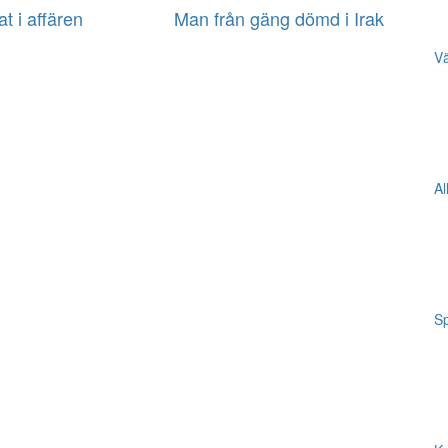
at i affären
Man från gäng dömd i Irak
Vä
Al
Sp