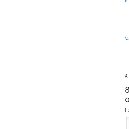
Ku
V
Al
8
L