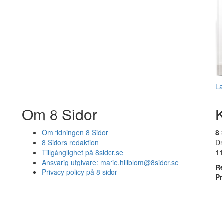
L
Om 8 Sidor
Om tidningen 8 Sidor
8 
8 Sidors redaktion
D
Tillgänglighet på 8sidor.se
1
Ansvarig utgivare:
marie.hillblom@8sidor.se
R
Privacy policy på 8 sidor
P