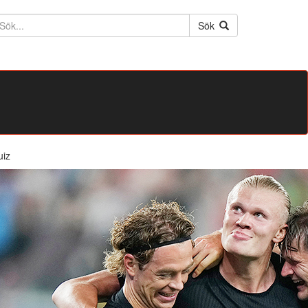
ktext
Sök
uiz