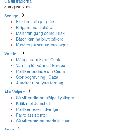
Gå till frågorna
4 augusti 2026
Sverige
Fler brottslingar grips
Billigare mat i affären
Man från gäng dömd i Irak
Båten kan ha blivit påkörd
Kungen på scouternas läger
Världen
Många barn kvar i Ceuta
Varning för värme i Europa
Politiker pratade om Ceuta
Stor begravning i Gaza
Attacker mot ryskt företag
Alla Väljare
Så vill partierna hjälpa flyktingar
Kritik mot Jomshof
Politiker reser i Sverige
Färre assistenter
Så vill partierna rädda klimatet
Sport