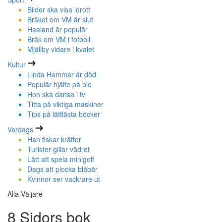
Bilder ska visa idrott
Bråket om VM är slut
Haaland är populär
Bråk om VM i fotboll
Mjällby vidare i kvalet
Kultur
Linda Hammar är död
Populär hjälte på bio
Hon ska dansa i tv
Titta på viktiga maskiner
Tips på lättlästa böcker
Vardags
Han fiskar kräftor
Turister gillar vädret
Lätt att spela minigolf
Dags att plocka blåbär
Kvinnor ser vackrare ut
Alla Väljare
8 Sidors bok