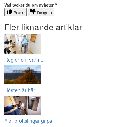
Vad tycker du om nyheten?
Bra:
0
Dåligt:
0
Fler liknande artiklar
Regler om värme
Hösten är här
Fler brottslingar grips