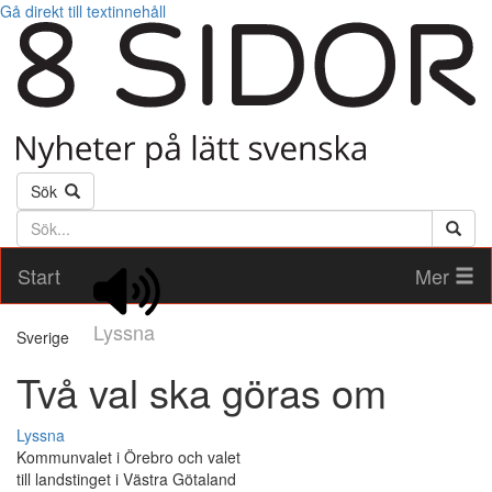
Gå direkt till textinnehåll
Sök
Söktext
Start
Mer
Lyssna
Sverige
Två val ska göras om
Lyssna
Kommunvalet i Örebro och valet
till landstinget i Västra Götaland