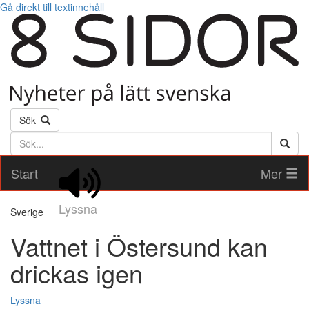
Gå direkt till textinnehåll
Sök
Söktext
Start
Mer
Lyssna
Sverige
Vattnet i Östersund kan
drickas igen
Lyssna