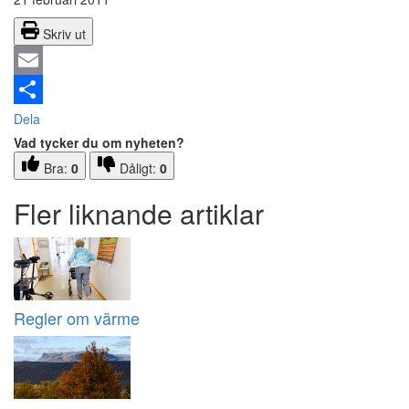
Skriv ut
Email
Dela
Vad tycker du om nyheten?
Bra:
0
Dåligt:
0
Fler liknande artiklar
Regler om värme