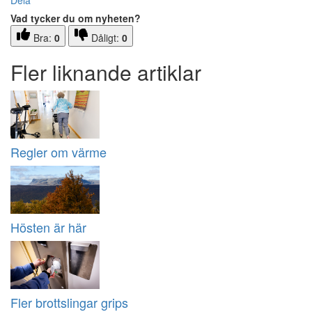
Dela
Vad tycker du om nyheten?
Bra:
0
Dåligt:
0
Fler liknande artiklar
Regler om värme
Hösten är här
Fler brottslingar grips