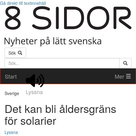
Gå direkt till textinnehåll
Sök
Söktext
Start
Mer
Lyssna
Sverige
Det kan bli åldersgräns
för solarier
Lyssna