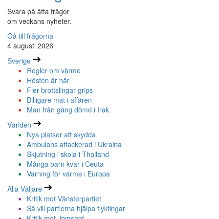
Svara på åtta frågor
om veckans nyheter.
Gå till frågorna
4 augusti 2026
Sverige
Regler om värme
Hösten är här
Fler brottslingar grips
Billigare mat i affären
Man från gäng dömd i Irak
Världen
Nya platser att skydda
Ambulans attackerad i Ukraina
Skjutning i skola i Thailand
Många barn kvar i Ceuta
Varning för värme i Europa
Alla Väljare
Kritik mot Vänsterpartiet
Så vill partierna hjälpa flyktingar
Kritik mot Jomshof