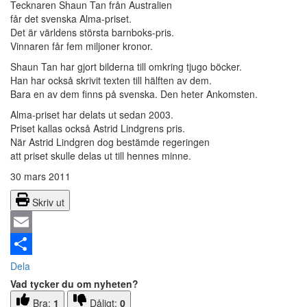
Tecknaren Shaun Tan från Australien
får det svenska Alma-priset.
Det är världens största barnboks-pris.
Vinnaren får fem miljoner kronor.
Shaun Tan har gjort bilderna till omkring tjugo böcker.
Han har också skrivit texten till hälften av dem.
Bara en av dem finns på svenska. Den heter Ankomsten.
Alma-priset har delats ut sedan 2003.
Priset kallas också Astrid Lindgrens pris.
När Astrid Lindgren dog bestämde regeringen
att priset skulle delas ut till hennes minne.
30 mars 2011
Skriv ut
Email
Dela
Vad tycker du om nyheten?
Bra:
1
Dåligt:
0