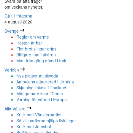
Svara på åtta frågor
om veckans nyheter.
Gå till frågorna
4 augusti 2026
Sverige
Regler om värme
Hösten är här
Fler brottslingar grips
Billigare mat i affären
Man från gäng dömd i Irak
Världen
Nya platser att skydda
Ambulans attackerad i Ukraina
Skjutning i skola i Thailand
Många barn kvar i Ceuta
Varning för värme i Europa
Alla Väljare
Kritik mot Vänsterpartiet
Så vill partierna hjälpa flyktingar
Kritik mot Jomshof
Politiker reser i Sverige