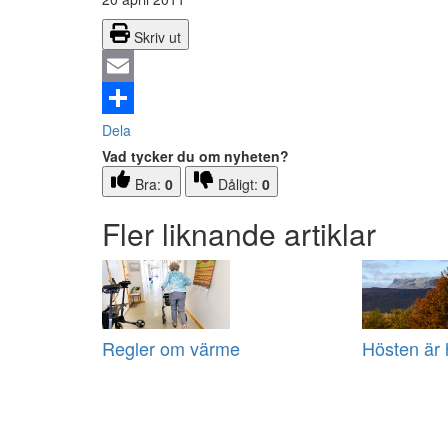
Skriv ut
Email
Dela
Vad tycker du om nyheten?
Bra:
0
Dåligt:
0
Fler liknande artiklar
Regler om värme
Hösten är 