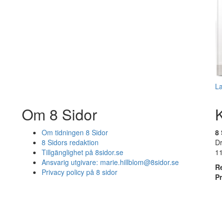
L
Om 8 Sidor
Om tidningen 8 Sidor
8 
8 Sidors redaktion
D
Tillgänglighet på 8sidor.se
1
Ansvarig utgivare:
marie.hillblom@8sidor.se
R
Privacy policy på 8 sidor
P