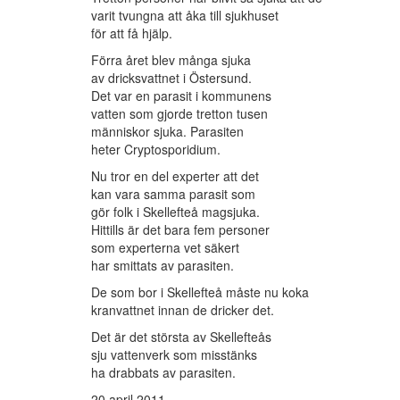
varit tvungna att åka till sjukhuset
för att få hjälp.
Förra året blev många sjuka
av dricksvattnet i Östersund.
Det var en parasit i kommunens
vatten som gjorde tretton tusen
människor sjuka. Parasiten
heter Cryptosporidium.
Nu tror en del experter att det
kan vara samma parasit som
gör folk i Skellefteå magsjuka.
Hittills är det bara fem personer
som experterna vet säkert
har smittats av parasiten.
De som bor i Skellefteå måste nu koka
kranvattnet innan de dricker det.
Det är det största av Skellefteås
sju vattenverk som misstänks
ha drabbats av parasiten.
20 april 2011