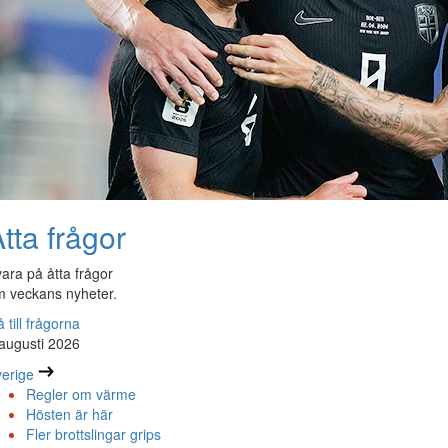
tta frågor
ara på åtta frågor
 veckans nyheter.
 till frågorna
augusti 2026
erige
Regler om värme
Hösten är här
Fler brottslingar grips