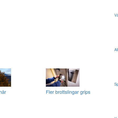
Vä
Al
Sp
här
Fler brottslingar grips