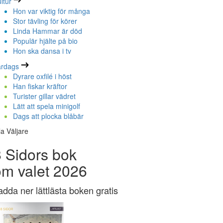
ltur
Hon var viktig för många
Stor tävling för körer
Linda Hammar är död
Populär hjälte på bio
Hon ska dansa i tv
ardags
Dyrare oxfilé i höst
Han fiskar kräftor
Turister gillar vädret
Lätt att spela minigolf
Dags att plocka blåbär
la Väljare
 Sidors bok
om valet 2026
adda ner lättlästa boken gratis