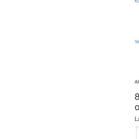
Ku
V
Al
8
L