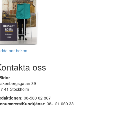
adda ner boken
Kontakta oss
Sidor
rakenbergsgatan 39
17 41 Stockholm
edaktionen:
08-580 02 867
renumerera/Kundtjänst:
08-121 060 38