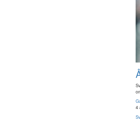
Å
Sv
om
Gå
4 
Sv