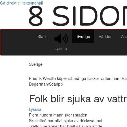
Gå direkt till textinnehåll
Start
Sverige
Världen
All
Lyssna
Sverige
Fredrik Westlin köper så många flaskor vatten han. Han v
Degerman/Scanpix
Folk blir sjuka av vatt
Lyssna
Flera hundra människor i staden
Skellefteå har blivit sjuka av dricksvattnet.
Tretton personer har blivit så sjuka att de