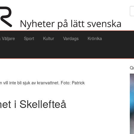
Sö
a Väljare
Sport
Kultur
Vardags
Krönika
Q
ill inte bli sjuk av kranvattnet. Foto: Patrick
net i Skellefteå