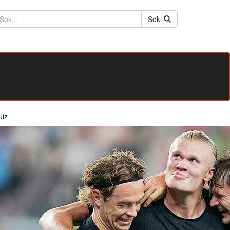
ktext
Sök
uiz