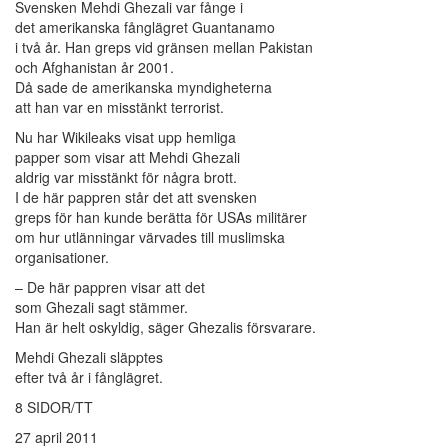
Svensken Mehdi Ghezali var fånge i
det amerikanska fånglägret Guantanamo
i två år. Han greps vid gränsen mellan Pakistan
och Afghanistan år 2001.
Då sade de amerikanska myndigheterna
att han var en misstänkt terrorist.
Nu har Wikileaks visat upp hemliga
papper som visar att Mehdi Ghezali
aldrig var misstänkt för några brott.
I de här pappren står det att svensken
greps för han kunde berätta för USAs militärer
om hur utlänningar värvades till muslimska
organisationer.
– De här pappren visar att det
som Ghezali sagt stämmer.
Han är helt oskyldig, säger Ghezalis försvarare.
Mehdi Ghezali släpptes
efter två år i fånglägret.
8 SIDOR/TT
27 april 2011