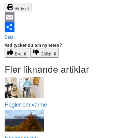
Skriv ut
Email
Dela
Vad tycker du om nyheten?
Bra:
0
Dåligt:
0
Fler liknande artiklar
Regler om värme
Hösten är här