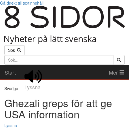
Gå direkt till textinnehåll
Sök
Söktext
Start
Mer
Lyssna
Sverige
Ghezali greps för att ge
USA information
Lyssna