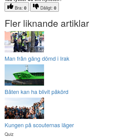
Bra:
0
Dåligt:
0
Fler liknande artiklar
Man från gäng dömd i Irak
Båten kan ha blivit påkörd
Kungen på scouternas läger
Quiz