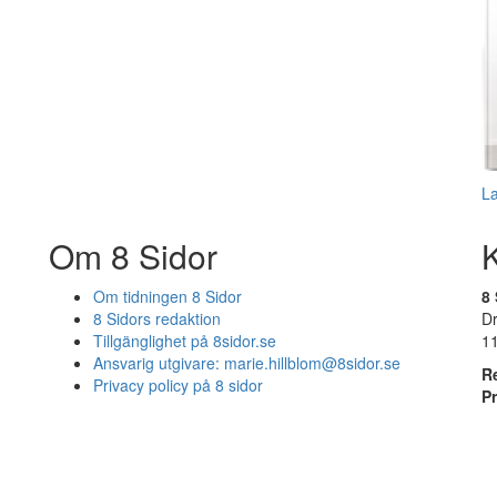
L
Om 8 Sidor
Om tidningen 8 Sidor
8 
8 Sidors redaktion
D
Tillgänglighet på 8sidor.se
1
Ansvarig utgivare:
marie.hillblom@8sidor.se
R
Privacy policy på 8 sidor
P