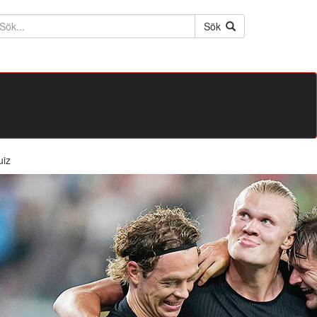
ktext
Sök
uiz