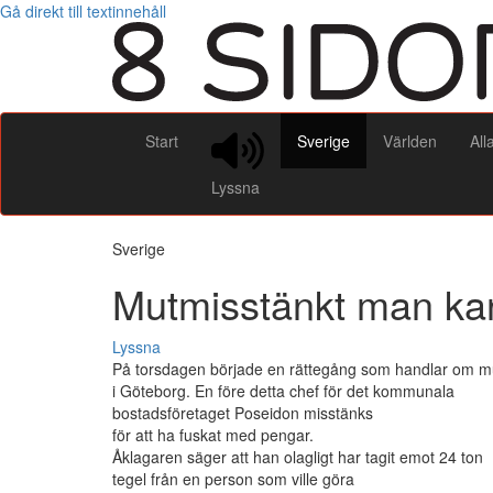
Gå direkt till textinnehåll
Start
Sverige
Världen
All
Lyssna
Sverige
Mutmisstänkt man kan
Lyssna
På torsdagen började en rättegång som handlar om m
i Göteborg. En före detta chef för det kommunala
bostadsföretaget Poseidon misstänks
för att ha fuskat med pengar.
Åklagaren säger att han olagligt har tagit emot 24 ton
tegel från en person som ville göra