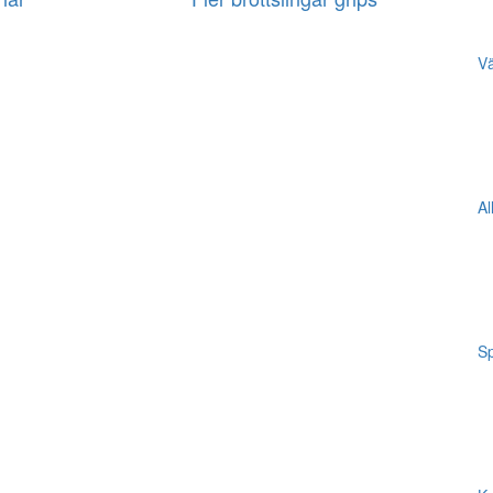
Vä
Al
Sp