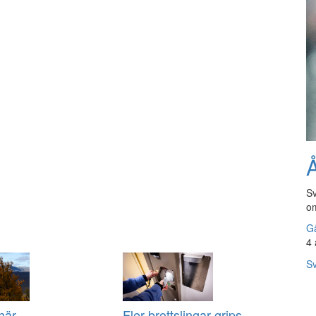
Å
Sv
om
Gå
4 
Sv
här
Fler brottslingar grips