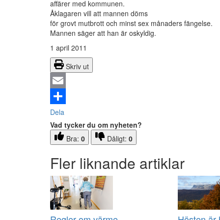
affärer med kommunen.
Åklagaren vill att mannen döms
för grovt mutbrott och minst sex månaders fängelse.
Mannen säger att han är oskyldig.
1 april 2011
Skriv ut
Email
Dela
Vad tycker du om nyheten?
Bra:
0
Dåligt:
0
Fler liknande artiklar
Regler om värme
Hösten är 