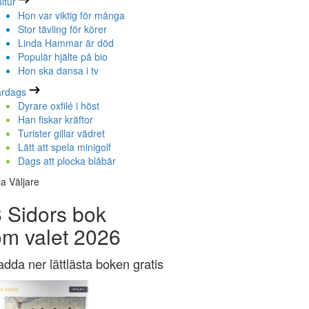
ltur
Hon var viktig för många
Stor tävling för körer
Linda Hammar är död
Populär hjälte på bio
Hon ska dansa i tv
ardags
Dyrare oxfilé i höst
Han fiskar kräftor
Turister gillar vädret
Lätt att spela minigolf
Dags att plocka blåbär
la Väljare
 Sidors bok
om valet 2026
adda ner lättlästa boken gratis