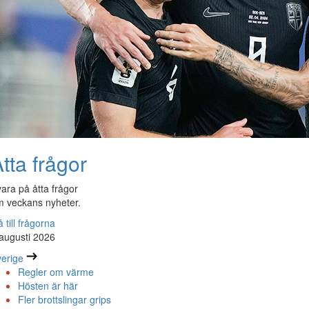
tta frågor
ara på åtta frågor
 veckans nyheter.
 till frågorna
augusti 2026
erige
Regler om värme
Hösten är här
Fler brottslingar grips