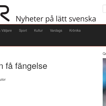
Sö
a Väljare
Sport
Kultur
Vardags
Krönika
Q
 få fängelse
utor