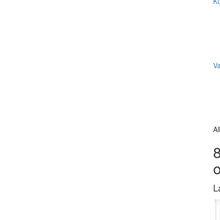
Ku
V
Al
8
L