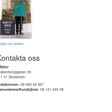
adda ner boken
Kontakta oss
Sidor
rakenbergsgatan 39
17 41 Stockholm
edaktionen:
08-580 02 867
renumerera/Kundtjänst:
08-121 060 38