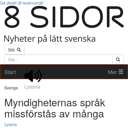
Gå direkt till textinnehåll
Sök
Söktext
Start
Mer
Lyssna
Sverige
Myndigheternas språk
missförstås av många
Lyssna