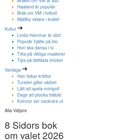
Bråket om VM är slut
Haaland är populär
Bråk om VM i fotboll
Mjällby vidare i kvalet
Kultur
Linda Hammar är död
Populär hjälte på bio
Hon ska dansa i tv
Titta på viktiga maskiner
Tips på lättlästa böcker
Vardags
Han fiskar kräftor
Turister gillar vädret
Lätt att spela minigolf
Dags att plocka blåbär
Kvinnor ser vackrare ut
Alla Väljare
8 Sidors bok
om valet 2026