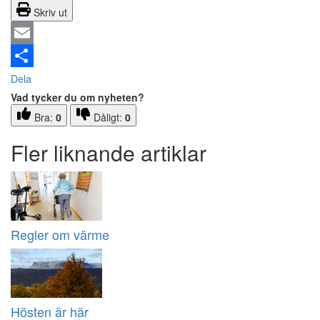
Skriv ut
Email
Dela
Vad tycker du om nyheten?
Bra:
0
Dåligt:
0
Fler liknande artiklar
Regler om värme
Hösten är här