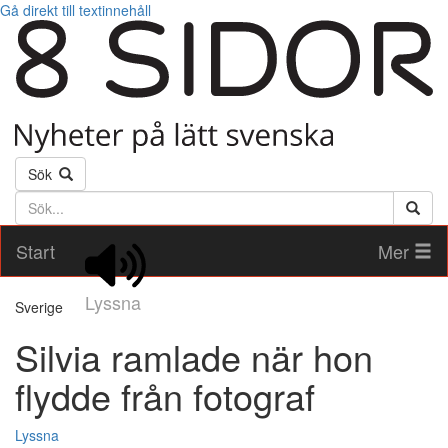
Gå direkt till textinnehåll
Sök
Söktext
Start
Mer
Lyssna
Sverige
Silvia ramlade när hon
flydde från fotograf
Lyssna