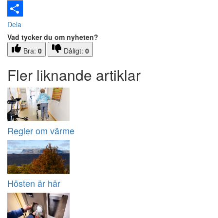
Email
Dela
Vad tycker du om nyheten?
Bra:
0
Dåligt:
0
Fler liknande artiklar
Regler om värme
Hösten är här