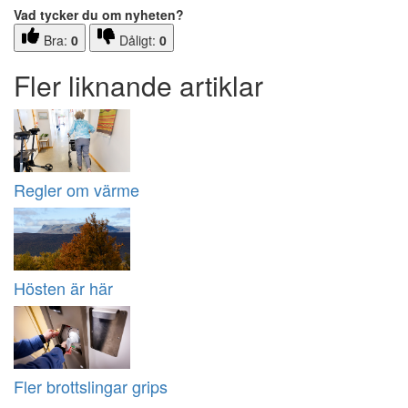
Vad tycker du om nyheten?
Bra:
0
Dåligt:
0
Fler liknande artiklar
Regler om värme
Hösten är här
Fler brottslingar grips