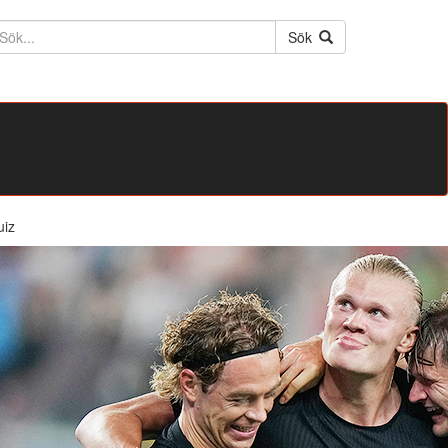
ktext
Sök
uiz