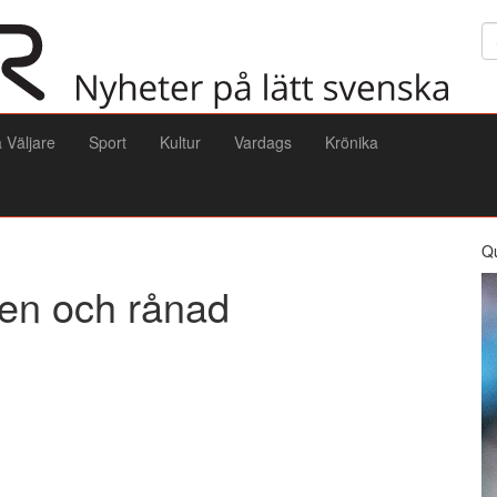
Sö
a Väljare
Sport
Kultur
Vardags
Krönika
Q
uren och rånad