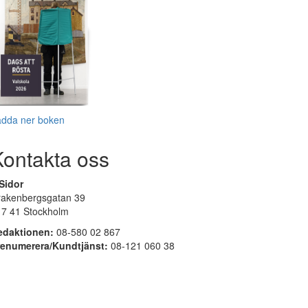
adda ner boken
Kontakta oss
Sidor
rakenbergsgatan 39
17 41 Stockholm
edaktionen:
08-580 02 867
renumerera/Kundtjänst:
08-121 060 38