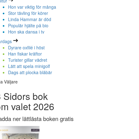
ltur
Hon var viktig för många
Stor tävling för körer
Linda Hammar är död
Populär hjälte på bio
Hon ska dansa i tv
ardags
Dyrare oxfilé i höst
Han fiskar kräftor
Turister gillar vädret
Lätt att spela minigolf
Dags att plocka blåbär
la Väljare
 Sidors bok
om valet 2026
adda ner lättlästa boken gratis