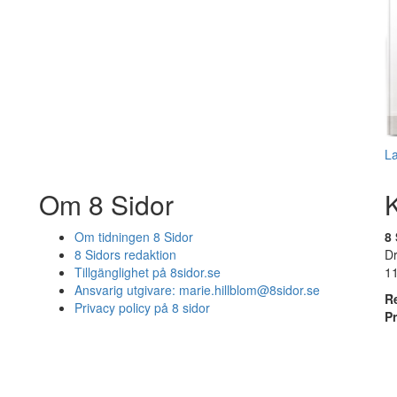
L
Om 8 Sidor
Om tidningen 8 Sidor
8 
8 Sidors redaktion
D
Tillgänglighet på 8sidor.se
1
Ansvarig utgivare:
marie.hillblom@8sidor.se
R
Privacy policy på 8 sidor
P