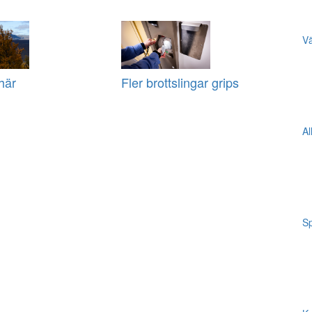
Vä
här
Fler brottslingar grips
Al
Sp