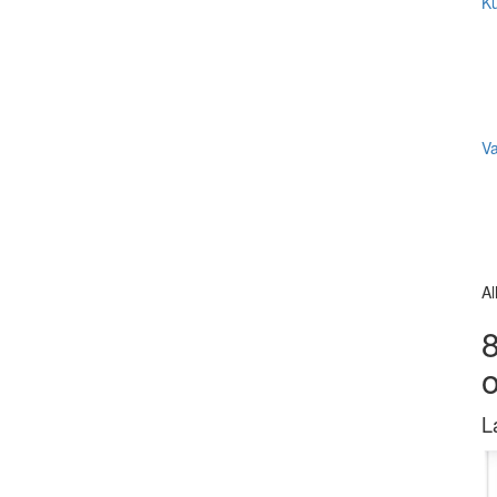
Ku
V
Al
8
L