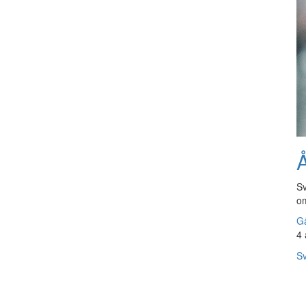
Å
Sv
om
Gå
4 
Sv