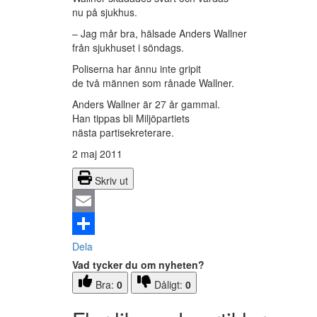
nu på sjukhus.
– Jag mår bra, hälsade Anders Wallner
från sjukhuset i söndags.
Poliserna har ännu inte gripit
de två männen som rånade Wallner.
Anders Wallner är 27 år gammal.
Han tippas bli Miljöpartiets
nästa partisekreterare.
2 maj 2011
Skriv ut
Email
Dela
Vad tycker du om nyheten?
Bra:
0
Dåligt:
0