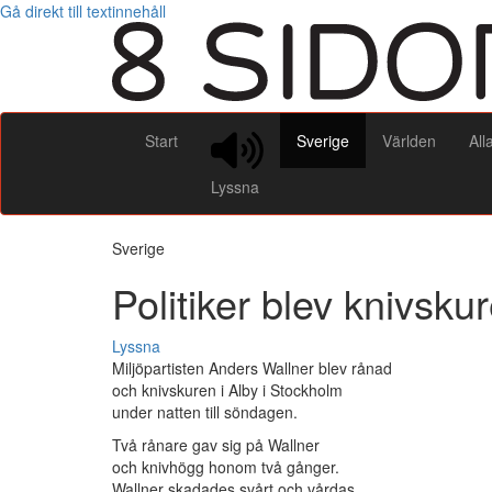
Gå direkt till textinnehåll
Start
Sverige
Världen
All
Lyssna
Sverige
Politiker blev knivsk
Lyssna
Miljöpartisten Anders Wallner blev rånad
och knivskuren i Alby i Stockholm
under natten till söndagen.
Två rånare gav sig på Wallner
och knivhögg honom två gånger.
Wallner skadades svårt och vårdas