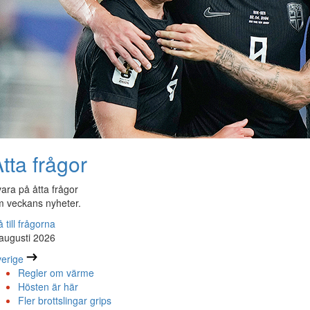
tta frågor
ara på åtta frågor
 veckans nyheter.
 till frågorna
augusti 2026
erige
Regler om värme
Hösten är här
Fler brottslingar grips