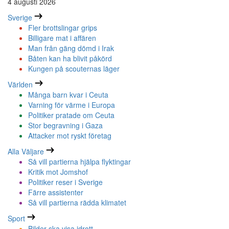
4 augusti 2026
Sverige
Fler brottslingar grips
Billigare mat i affären
Man från gäng dömd i Irak
Båten kan ha blivit påkörd
Kungen på scouternas läger
Världen
Många barn kvar i Ceuta
Varning för värme i Europa
Politiker pratade om Ceuta
Stor begravning i Gaza
Attacker mot ryskt företag
Alla Väljare
Så vill partierna hjälpa flyktingar
Kritik mot Jomshof
Politiker reser i Sverige
Färre assistenter
Så vill partierna rädda klimatet
Sport
Bilder ska visa idrott