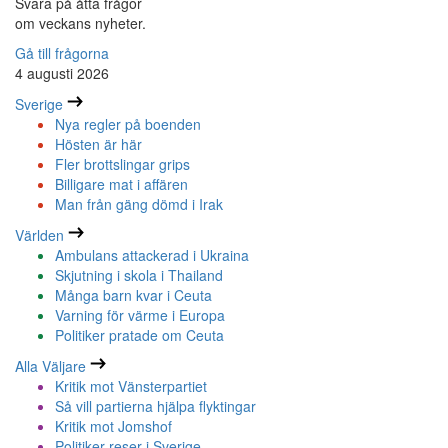
Svara på åtta frågor
om veckans nyheter.
Gå till frågorna
4 augusti 2026
Sverige
Nya regler på boenden
Hösten är här
Fler brottslingar grips
Billigare mat i affären
Man från gäng dömd i Irak
Världen
Ambulans attackerad i Ukraina
Skjutning i skola i Thailand
Många barn kvar i Ceuta
Varning för värme i Europa
Politiker pratade om Ceuta
Alla Väljare
Kritik mot Vänsterpartiet
Så vill partierna hjälpa flyktingar
Kritik mot Jomshof
Politiker reser i Sverige