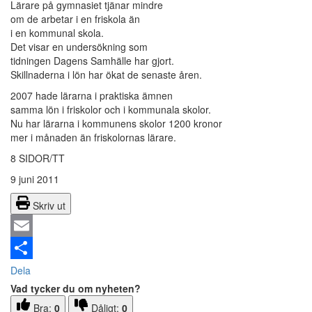
Lärare på gymnasiet tjänar mindre
om de arbetar i en friskola än
i en kommunal skola.
Det visar en undersökning som
tidningen Dagens Samhälle har gjort.
Skillnaderna i lön har ökat de senaste åren.
2007 hade lärarna i praktiska ämnen
samma lön i friskolor och i kommunala skolor.
Nu har lärarna i kommunens skolor 1200 kronor
mer i månaden än friskolornas lärare.
8 SIDOR/TT
9 juni 2011
Skriv ut
Email
Dela
Vad tycker du om nyheten?
Bra:
0
Dåligt:
0