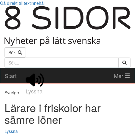
Gå direkt till textinnehåll
Sök
Söktext
Start
Mer
Lyssna
Sverige
Lärare i friskolor har
sämre löner
Lyssna