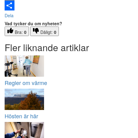
Email
Dela
Vad tycker du om nyheten?
Bra:
0
Dåligt:
0
Fler liknande artiklar
Regler om värme
Hösten är här