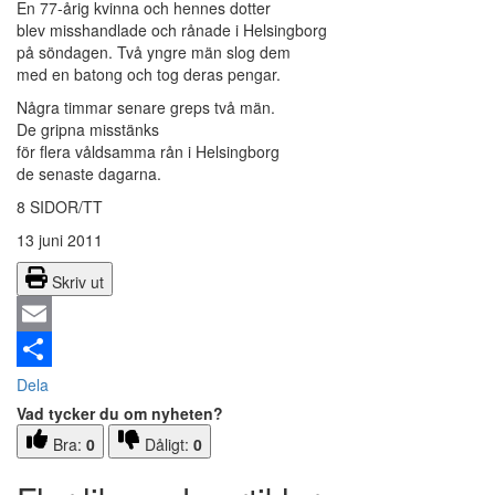
En 77-årig kvinna och hennes dotter
blev misshandlade och rånade i Helsingborg
på söndagen. Två yngre män slog dem
med en batong och tog deras pengar.
Några timmar senare greps två män.
De gripna misstänks
för flera våldsamma rån i Helsingborg
de senaste dagarna.
8 SIDOR/TT
13 juni 2011
Skriv ut
Email
Dela
Vad tycker du om nyheten?
Bra:
0
Dåligt:
0