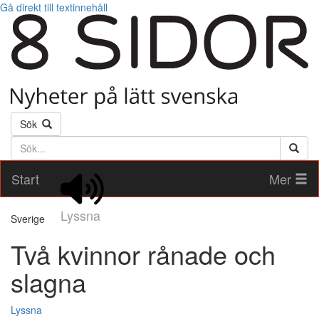
Gå direkt till textinnehåll
Sök
Söktext
Start
Mer
Lyssna
Sverige
Två kvinnor rånade och
slagna
Lyssna