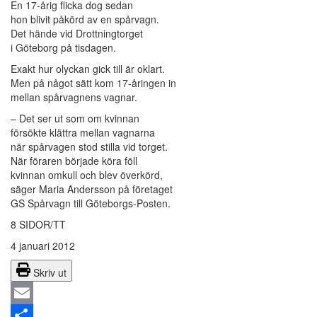
En 17-årig flicka dog sedan
hon blivit påkörd av en spårvagn.
Det hände vid Drottningtorget
i Göteborg på tisdagen.
Exakt hur olyckan gick till är oklart.
Men på något sätt kom 17-åringen in
mellan spårvagnens vagnar.
– Det ser ut som om kvinnan
försökte klättra mellan vagnarna
när spårvagen stod stilla vid torget.
När föraren började köra föll
kvinnan omkull och blev överkörd,
säger Maria Andersson på företaget
GS Spårvagn till Göteborgs-Posten.
8 SIDOR/TT
4 januari 2012
Skriv ut
Email