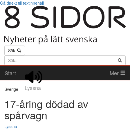
Gå direkt till textinnehåll
Sök
Söktext
Start
Mer
Lyssna
Sverige
17-åring dödad av
spårvagn
Lyssna