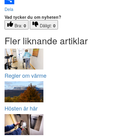
Dela
Vad tycker du om nyheten?
Bra:
0
Dåligt:
0
Fler liknande artiklar
Regler om värme
Hösten är här