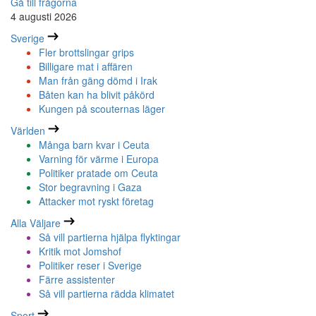
Gå till frågorna
4 augusti 2026
Sverige
Fler brottslingar grips
Billigare mat i affären
Man från gäng dömd i Irak
Båten kan ha blivit påkörd
Kungen på scouternas läger
Världen
Många barn kvar i Ceuta
Varning för värme i Europa
Politiker pratade om Ceuta
Stor begravning i Gaza
Attacker mot ryskt företag
Alla Väljare
Så vill partierna hjälpa flyktingar
Kritik mot Jomshof
Politiker reser i Sverige
Färre assistenter
Så vill partierna rädda klimatet
Sport