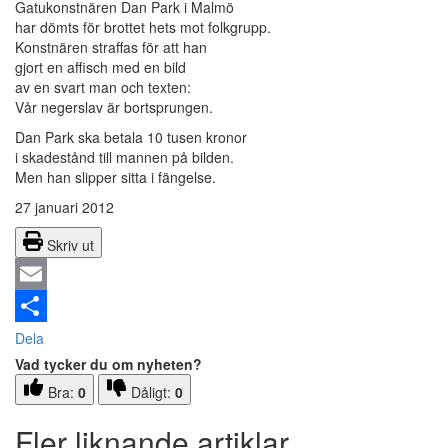
Gatukonstnären Dan Park i Malmö
har dömts för brottet hets mot folkgrupp.
Konstnären straffas för att han
gjort en affisch med en bild
av en svart man och texten:
Vår negerslav är bortsprungen.
Dan Park ska betala 10 tusen kronor
i skadestånd till mannen på bilden.
Men han slipper sitta i fängelse.
27 januari 2012
Skriv ut
Email
Dela
Vad tycker du om nyheten?
Bra:
0
Dåligt:
0
Fler liknande artiklar