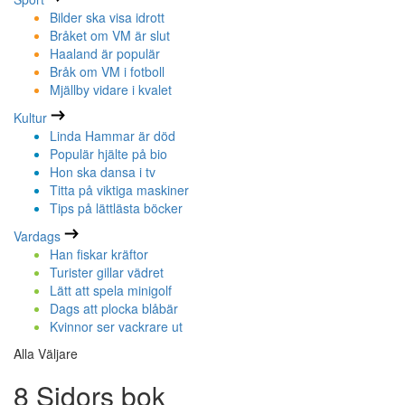
Bilder ska visa idrott
Bråket om VM är slut
Haaland är populär
Bråk om VM i fotboll
Mjällby vidare i kvalet
Kultur
Linda Hammar är död
Populär hjälte på bio
Hon ska dansa i tv
Titta på viktiga maskiner
Tips på lättlästa böcker
Vardags
Han fiskar kräftor
Turister gillar vädret
Lätt att spela minigolf
Dags att plocka blåbär
Kvinnor ser vackrare ut
Alla Väljare
8 Sidors bok