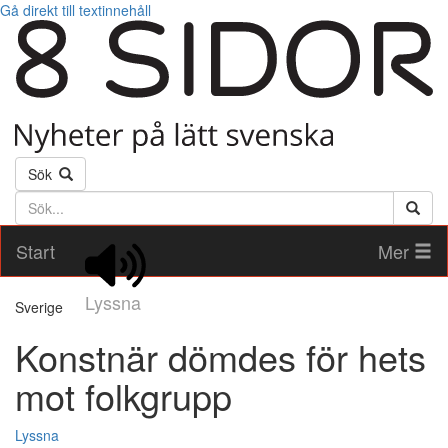
Gå direkt till textinnehåll
Sök
Söktext
Start
Mer
Lyssna
Sverige
Konstnär dömdes för hets
mot folkgrupp
Lyssna