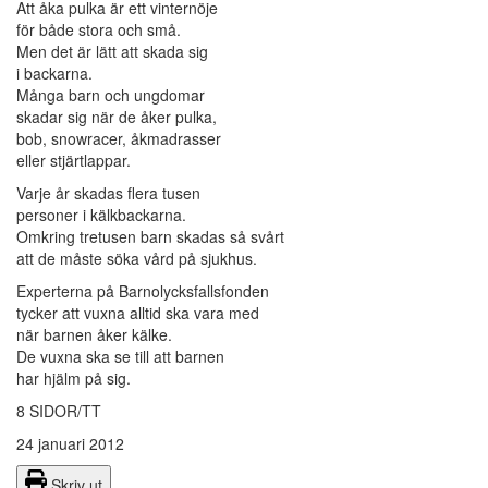
Att åka pulka är ett vinternöje
för både stora och små.
Men det är lätt att skada sig
i backarna.
Många barn och ungdomar
skadar sig när de åker pulka,
bob, snowracer, åkmadrasser
eller stjärtlappar.
Varje år skadas flera tusen
personer i kälkbackarna.
Omkring tretusen barn skadas så svårt
att de måste söka vård på sjukhus.
Experterna på Barnolycksfallsfonden
tycker att vuxna alltid ska vara med
när barnen åker kälke.
De vuxna ska se till att barnen
har hjälm på sig.
8 SIDOR/TT
24 januari 2012
Skriv ut