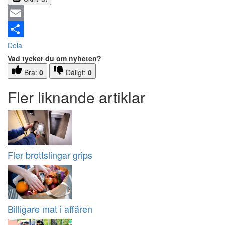
Email
Dela
Vad tycker du om nyheten?
Bra:
0
Dåligt:
0
Fler liknande artiklar
Fler brottslingar grips
Billigare mat i affären