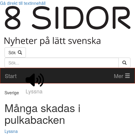
Gå direkt till textinnehåll
Sök
Söktext
Start
Mer
Lyssna
Sverige
Många skadas i
pulkabacken
Lyssna