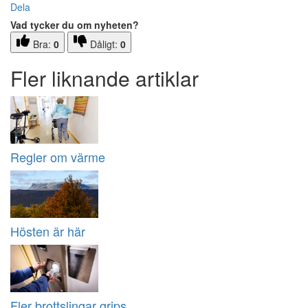
Dela
Vad tycker du om nyheten?
Bra:
0
Dåligt:
0
Fler liknande artiklar
Regler om värme
Hösten är här
Fler brottslingar grips