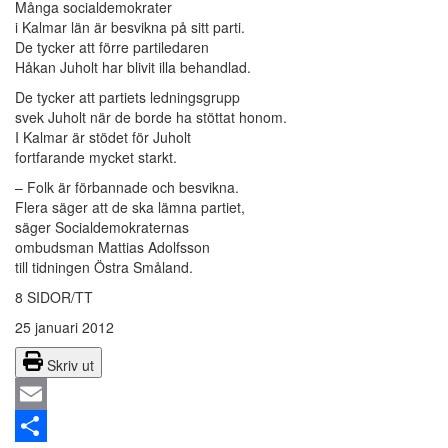
Många socialdemokrater
i Kalmar län är besvikna på sitt parti.
De tycker att förre partiledaren
Håkan Juholt har blivit illa behandlad.
De tycker att partiets ledningsgrupp
svek Juholt när de borde ha stöttat honom.
I Kalmar är stödet för Juholt
fortfarande mycket starkt.
– Folk är förbannade och besvikna.
Flera säger att de ska lämna partiet,
säger Socialdemokraternas
ombudsman Mattias Adolfsson
till tidningen Östra Småland.
8 SIDOR/TT
25 januari 2012
Skriv ut
Email