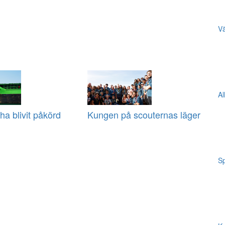
Vä
Al
ha blivit påkörd
Kungen på scouternas läger
Sp