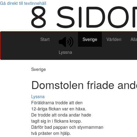
Gå direkt till textinnehåll
Start
Sverige
Världen
All
Lyssna
Sverige
Domstolen friade and
Lyssna
Föräldrarna trodde att den
12-åriga flickan var en häxa.
De trodde att onda andar hade
tagit sig in i flickans kropp.
Därför bad pappan och styvmamman
två präster om hjälp.