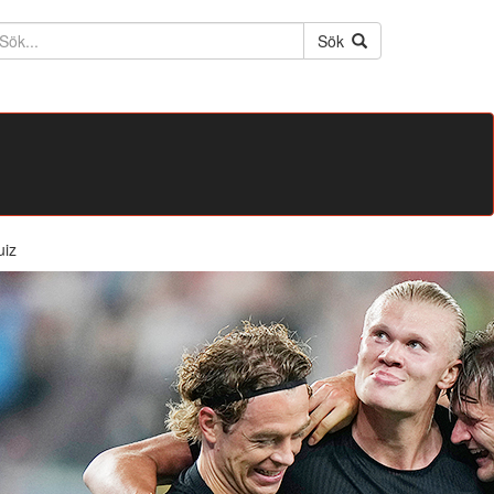
ktext
Sök
uiz