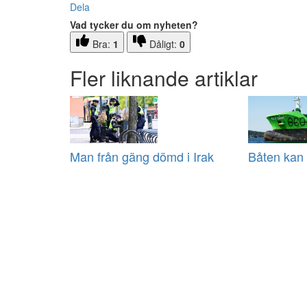
Dela
Vad tycker du om nyheten?
Bra:
1
Dåligt:
0
Fler liknande artiklar
Man från gäng dömd i Irak
Båten kan 