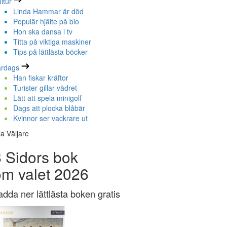
ltur
Linda Hammar är död
Populär hjälte på bio
Hon ska dansa i tv
Titta på viktiga maskiner
Tips på lättlästa böcker
ardags
Han fiskar kräftor
Turister gillar vädret
Lätt att spela minigolf
Dags att plocka blåbär
Kvinnor ser vackrare ut
la Väljare
 Sidors bok
om valet 2026
adda ner lättlästa boken gratis