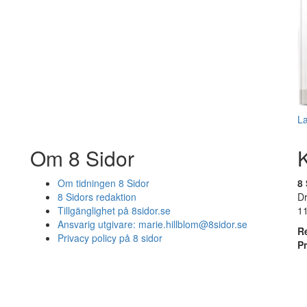
L
Om 8 Sidor
Om tidningen 8 Sidor
8 
8 Sidors redaktion
D
Tillgänglighet på 8sidor.se
1
Ansvarig utgivare:
marie.hillblom@8sidor.se
R
Privacy policy på 8 sidor
P