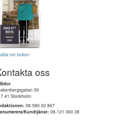
adda ner boken
Kontakta oss
Sidor
rakenbergsgatan 39
17 41 Stockholm
edaktionen:
08-580 02 867
renumerera/Kundtjänst:
08-121 060 38