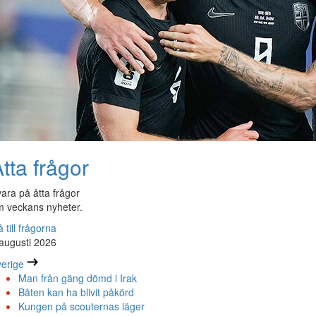
tta frågor
ara på åtta frågor
 veckans nyheter.
 till frågorna
augusti 2026
erige
Man från gäng dömd i Irak
Båten kan ha blivit påkörd
Kungen på scouternas läger