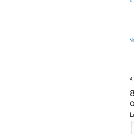
Ku
V
Al
8
L