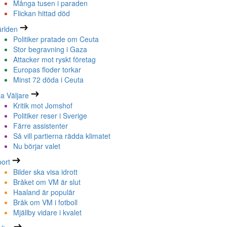
Många tusen i paraden
Flickan hittad död
rlden
Politiker pratade om Ceuta
Stor begravning i Gaza
Attacker mot ryskt företag
Europas floder torkar
Minst 72 döda i Ceuta
la Väljare
Kritik mot Jomshof
Politiker reser i Sverige
Färre assistenter
Så vill partierna rädda klimatet
Nu börjar valet
ort
Bilder ska visa idrott
Bråket om VM är slut
Haaland är populär
Bråk om VM i fotboll
Mjällby vidare i kvalet