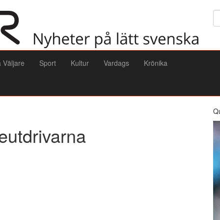
Sö
a Väljare
Sport
Kultur
Vardags
Krönika
Q
eutdrivarna