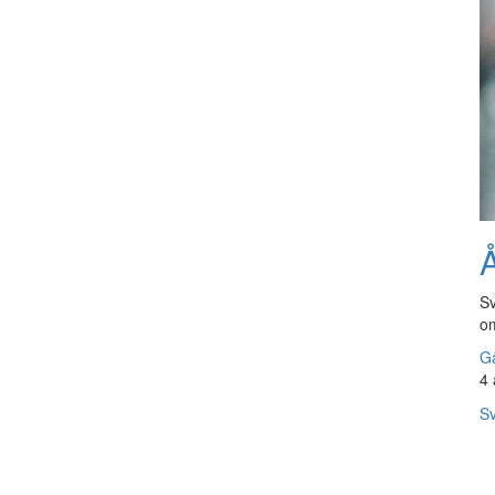
Å
Sv
om
Gå
4 
Sv