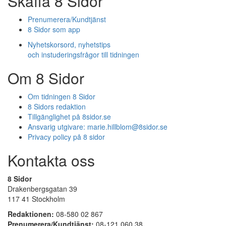
Skaffa 8 Sidor
Prenumerera/Kundtjänst
8 Sidor som app
Nyhetskorsord, nyhetstips
och instuderingsfrågor till tidningen
Om 8 Sidor
Om tidningen 8 Sidor
8 Sidors redaktion
Tillgänglighet på 8sidor.se
Ansvarig utgivare:
marie.hillblom@8sidor.se
Privacy policy på 8 sidor
Kontakta oss
8 Sidor
Drakenbergsgatan 39
117 41 Stockholm
Redaktionen:
08-580 02 867
Prenumerera/Kundtjänst:
08-121 060 38