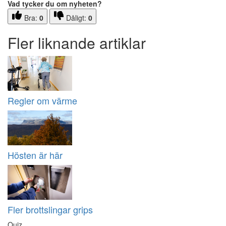
Vad tycker du om nyheten?
Bra:
0
Dåligt:
0
Fler liknande artiklar
Regler om värme
Hösten är här
Fler brottslingar grips
Quiz