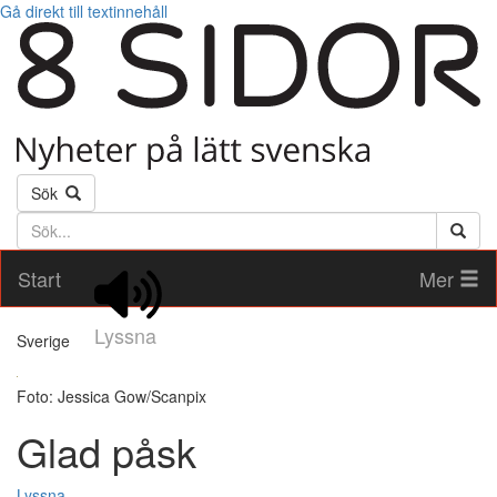
Gå direkt till textinnehåll
Sök
Söktext
Start
Mer
Lyssna
Sverige
Foto: Jessica Gow/Scanpix
Glad påsk
Lyssna