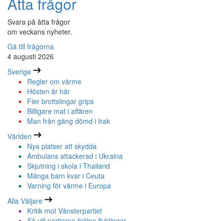
Åtta frågor
Svara på åtta frågor
om veckans nyheter.
Gå till frågorna
4 augusti 2026
Sverige
Regler om värme
Hösten är här
Fler brottslingar grips
Billigare mat i affären
Man från gäng dömd i Irak
Världen
Nya platser att skydda
Ambulans attackerad i Ukraina
Skjutning i skola i Thailand
Många barn kvar i Ceuta
Varning för värme i Europa
Alla Väljare
Kritik mot Vänsterpartiet
Så vill partierna hjälpa flyktingar