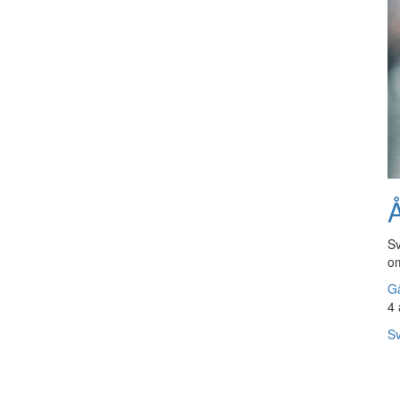
Å
Sv
om
Gå
4 
Sv