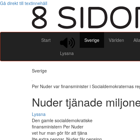
Gå direkt till textinnehåll
Start
Sverige
Världen
All
Lyssna
Sverige
Per Nuder var finansminister i Socialdemokraternas r
Nuder tjänade miljon
Lyssna
Den gamle socialdemokratiske
finansministern Per Nuder
vet hur man gör för att tjäna
lite extra pengar. Nuder får pension