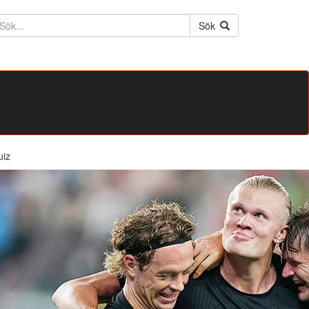
ktext
Sök
uiz