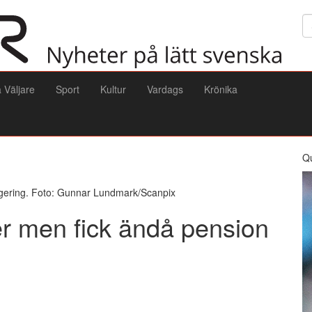
Sö
a Väljare
Sport
Kultur
Vardags
Krönika
Q
egering. Foto: Gunnar Lundmark/Scanpix
er men fick ändå pension