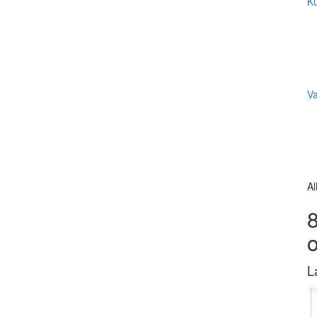
Ku
V
Al
8
L