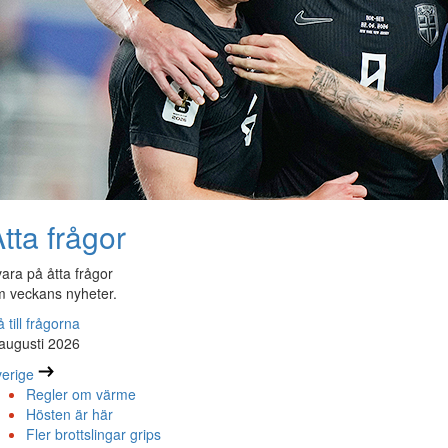
tta frågor
ara på åtta frågor
 veckans nyheter.
 till frågorna
augusti 2026
erige
Regler om värme
Hösten är här
Fler brottslingar grips