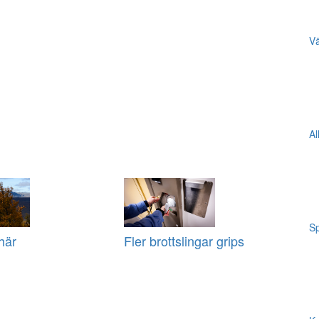
Vä
Al
Sp
här
Fler brottslingar grips