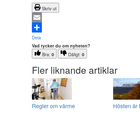
Skriv ut
Email
Dela
Vad tycker du om nyheten?
Bra:
0
Dåligt:
0
Fler liknande artiklar
Regler om värme
Hösten är 