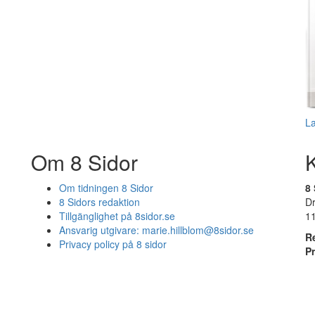
L
Om 8 Sidor
Om tidningen 8 Sidor
8 
8 Sidors redaktion
D
Tillgänglighet på 8sidor.se
1
Ansvarig utgivare:
marie.hillblom@8sidor.se
R
Privacy policy på 8 sidor
P