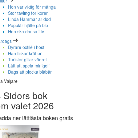
ltur
Hon var viktig för många
Stor tävling för körer
Linda Hammar är död
Populär hjälte på bio
Hon ska dansa i tv
ardags
Dyrare oxfilé i höst
Han fiskar kräftor
Turister gillar vädret
Lätt att spela minigolf
Dags att plocka blåbär
la Väljare
 Sidors bok
om valet 2026
adda ner lättlästa boken gratis