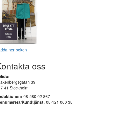
adda ner boken
Kontakta oss
Sidor
rakenbergsgatan 39
17 41 Stockholm
edaktionen:
08-580 02 867
renumerera/Kundtjänst:
08-121 060 38