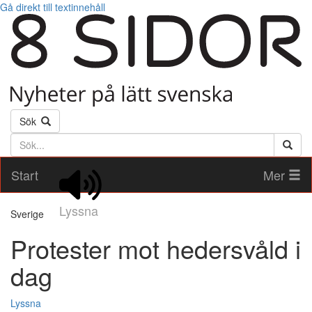
Gå direkt till textinnehåll
Sök
Söktext
Start
Mer
Lyssna
Sverige
Protester mot hedersvåld i
dag
Lyssna