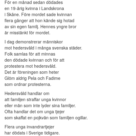
För en månad sedan dödades
en 19-årig kvinna i Landskrona
i Skåne. Före mordet sade kvinnan
flera gånger att hon kände sig hotad
av sin egen familj. Hennes yngre bror
är misstänkt för mordet.
I dag demonstrerar människor
mot hedersvåld i många svenska städer.
Folk samlas för att minnas
den dödade kvinnan och för att
protestera mot hedersvåld.
Det är föreningen som heter
Glöm aldrig Pela och Fadime
som ordnar protesterna.
Hedersvåld handlar om
att familjen straffar unga kvinnor
eller män som inte lyder sina familjer.
Ofta handlar det om unga tjejer
som skaffat en pojkvän som familjen ogillar.
Flera unga invandrartjejer
har dödats i Sverige tidigare.