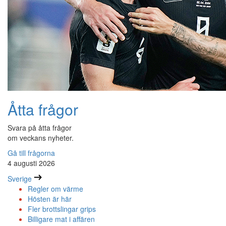
Åtta frågor
Svara på åtta frågor
om veckans nyheter.
Gå till frågorna
4 augusti 2026
Sverige
Regler om värme
Hösten är här
Fler brottslingar grips
Billigare mat i affären