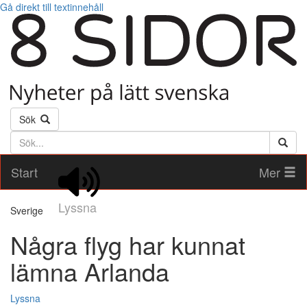
Gå direkt till textinnehåll
Sök
Söktext
Start
Mer
Lyssna
Sverige
Några flyg har kunnat
lämna Arlanda
Lyssna