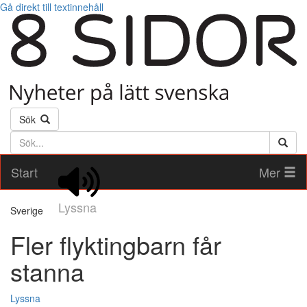
Gå direkt till textinnehåll
Sök
Söktext
Start
Mer
Lyssna
Sverige
Fler flyktingbarn får
stanna
Lyssna