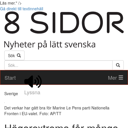
Läs mer." />
Gå direkt till textinnehåll
Sök
Söktext
Start
Mer
Lyssna
Sverige
Det verkar har gått bra för Marine Le Pens parti Nationella
Fronten i EU-valet. Foto: AP/TT
Högerextrema får många