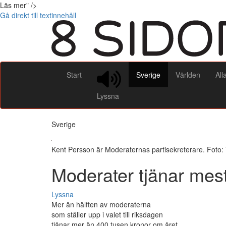
Läs mer" />
Gå direkt till textinnehåll
Start
Sverige
Världen
All
Lyssna
Sverige
Kent Persson är Moderaternas partisekreterare. Fot
Moderater tjänar mes
Lyssna
Mer än hälften av moderaterna
som ställer upp i valet till riksdagen
tjänar mer än 400 tusen kronor om året.