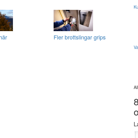
Ku
här
Fler brottslingar grips
V
Al
8
L