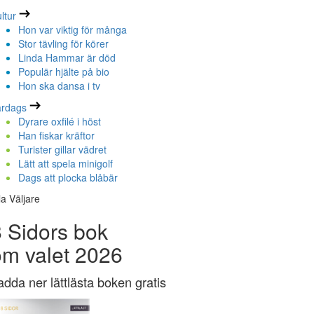
ltur
Hon var viktig för många
Stor tävling för körer
Linda Hammar är död
Populär hjälte på bio
Hon ska dansa i tv
ardags
Dyrare oxfilé i höst
Han fiskar kräftor
Turister gillar vädret
Lätt att spela minigolf
Dags att plocka blåbär
la Väljare
 Sidors bok
om valet 2026
adda ner lättlästa boken gratis