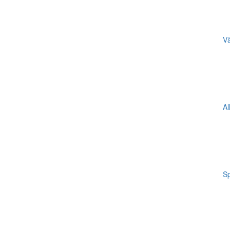
Vä
Al
Sp