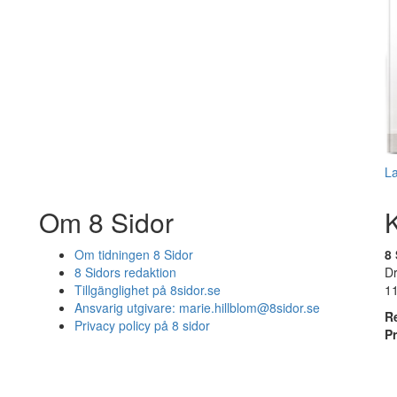
L
Om 8 Sidor
Om tidningen 8 Sidor
8 
8 Sidors redaktion
D
Tillgänglighet på 8sidor.se
1
Ansvarig utgivare:
marie.hillblom@8sidor.se
R
Privacy policy på 8 sidor
P