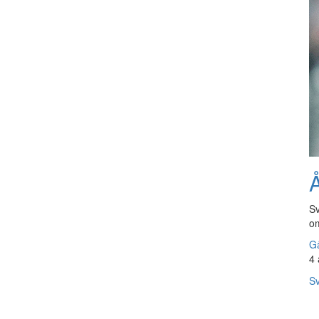
Å
Sv
om
Gå
4 
Sv