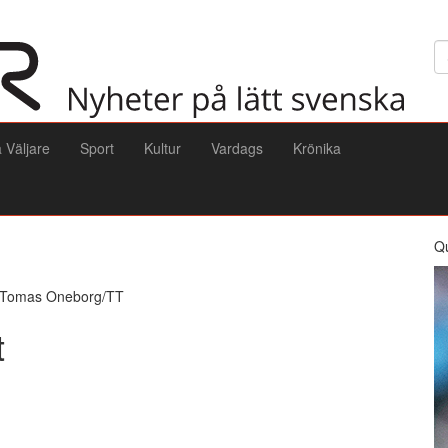
Sö
a Väljare
Sport
Kultur
Vardags
Krönika
Q
o: Tomas Oneborg/TT
t