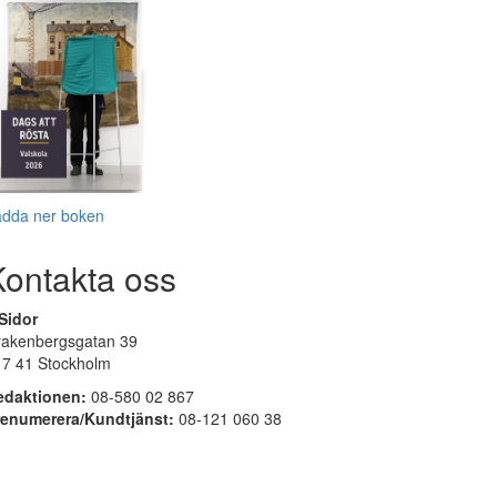
adda ner boken
Kontakta oss
Sidor
rakenbergsgatan 39
17 41 Stockholm
edaktionen:
08-580 02 867
renumerera/Kundtjänst:
08-121 060 38